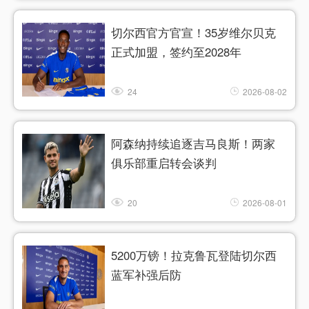
切尔西官方官宣！35岁维尔贝克
正式加盟，签约至2028年
24
2026-08-02
阿森纳持续追逐吉马良斯！两家
俱乐部重启转会谈判
20
2026-08-01
5200万镑！拉克鲁瓦登陆切尔西
蓝军补强后防