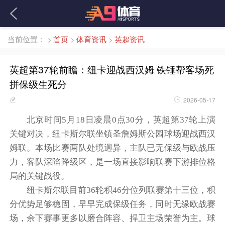
当前位置：
>
首页
>
体育资讯
>
英超资讯
英超第37轮前瞻：纽卡迎战西汉姆 铁锤帮客场死
拼保级生死分
2026-05-17
北京时间5月18日凌晨0点30分，英超第37轮上演
关键对决，纽卡斯尔联坐镇圣詹姆斯公园球场迎战西汉
姆联。本场比赛两队处境迥异，主队已无保级与欧战压
力，客队深陷降级区，是一场直接影响联赛下游排位格
局的关键战役。
纽卡斯尔联目前36轮积46分位列联赛第十三位，积
分优势足够稳固，早早完成保级任务，同时无缘欧战赛
场，余下赛事更多以磨合阵容、捍卫主场荣誉为主。球