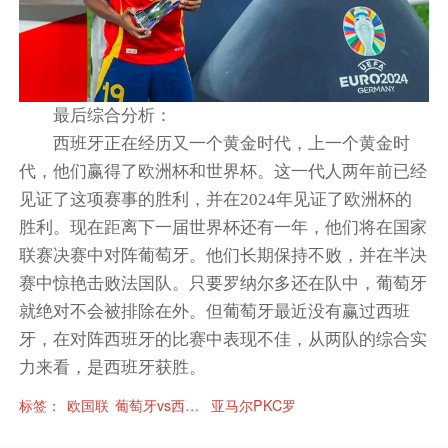
最后综合分析：
西班牙正在经历又一个黄金时代，上一个黄金时
代，他们赢得了欧洲杯和世界杯。这一代人两年前已经
见证了这项赛事的胜利，并在2024年见证了欧洲杯的
胜利。现在距离下一届世界杯还有一年，他们将在国家
联赛决赛中对阵葡萄牙。他们长期保持不败，并在半决
赛中惊艳击败法国队。只要罗纳尔多还在队中，葡萄牙
就绝对不会被排除在外。但葡萄牙最近没有赢过西班
牙，在对阵西班牙的比赛中表现不佳，从两队的综合实
力来看，是西班牙获胜。
标签：
欧国联
葡萄牙vs西班牙
亚马尔PKC罗