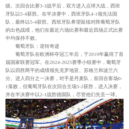
级。次回合比赛3-3战平后，双方进入点球大战，西班
牙队以5-4获胜。在半决赛中，西班牙队4-1领先法国
队，最终以5-4获胜。西班牙队希望延续对阵葡萄牙队
的出色战绩，他们在最近六场比赛和最近四场正式比赛
中均保持不败。
葡萄牙队：逆转奇迹
葡萄牙队在欧洲杯夺冠三年后，于2019年赢得了首
届国家联赛冠军。在2024-2025赛季小组赛中，葡萄牙
队以四胜两平的成绩领先克罗地亚、苏格兰和波兰六
分。进入四分之一决赛，对手是丹麦队，首回合客场0-
1落败，但葡萄牙队在次回合主场5-2获胜，进入决赛，
并在半决赛中以2-1战胜德国队，尽管他们先丢一球。