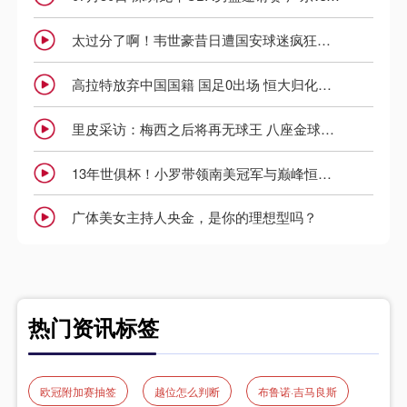
太过分了啊！韦世豪昔日遭国安球迷疯狂口吐芬芳“问候”家人
高拉特放弃中国国籍 国足0出场 恒大归化多名球员累计花费约10亿
里皮采访：梅西之后将再无球王 八座金球奖将重新定义球王下限
13年世俱杯！小罗带领南美冠军与巅峰恒大上演对攻大战！
广体美女主持人央金，是你的理想型吗？
热门资讯标签
欧冠附加赛抽签
越位怎么判断
布鲁诺·吉马良斯