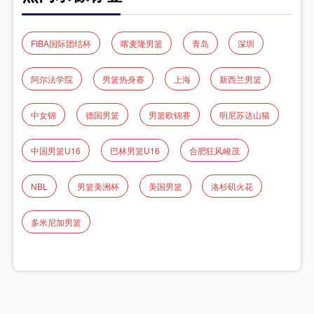
FIBA国际团结杯
喀麦隆男篮
青岛
深圳
阿尔法学院
男篮热身赛
上海
新西兰男篮
中女锦
德国男篮
男篮欧锦赛
明尼苏达山猫
中国男篮U16
巴林男篮U16
合肥狂风峻茂
NBL
男篮美洲杯
美国男篮
洛杉矶火花
多米尼加男篮