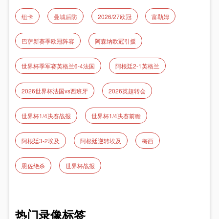
纽卡
曼城后防
2026/27欧冠
富勒姆
巴萨新赛季欧冠阵容
阿森纳欧冠引援
世界杯季军赛英格兰6-4法国
阿根廷2-1英格兰
2026世界杯法国vs西班牙
2026英超转会
世界杯1/4决赛战报
世界杯1/4决赛前瞻
阿根廷3-2埃及
阿根廷逆转埃及
梅西
恩佐绝杀
世界杯战报
热门录像标签