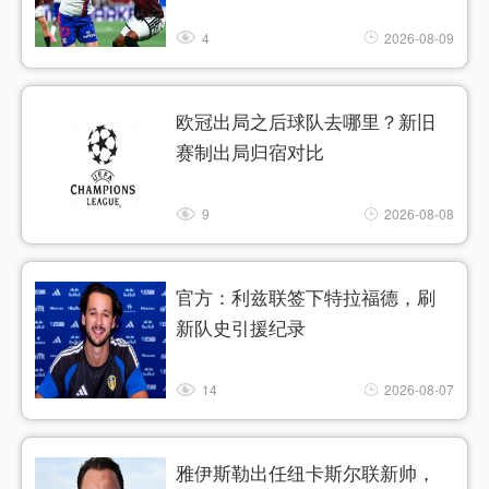
4
2026-08-09
欧冠出局之后球队去哪里？新旧
赛制出局归宿对比
9
2026-08-08
官方：利兹联签下特拉福德，刷
新队史引援纪录
14
2026-08-07
雅伊斯勒出任纽卡斯尔联新帅，