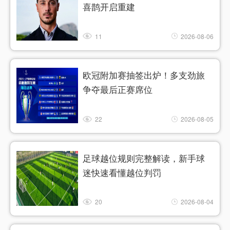
喜鹊开启重建
11
2026-08-06
欧冠附加赛抽签出炉！多支劲旅
争夺最后正赛席位
22
2026-08-05
足球越位规则完整解读，新手球
迷快速看懂越位判罚
20
2026-08-04