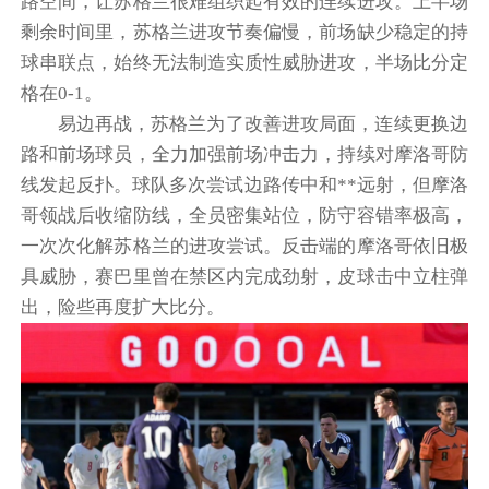
路空间，让苏格兰很难组织起有效的连续进攻。上半场
剩余时间里，苏格兰进攻节奏偏慢，前场缺少稳定的持
球串联点，始终无法制造实质性威胁进攻，半场比分定
格在0-1。
易边再战，苏格兰为了改善进攻局面，连续更换边
路和前场球员，全力加强前场冲击力，持续对摩洛哥防
线发起反扑。球队多次尝试边路传中和**远射，但摩洛
哥领战后收缩防线，全员密集站位，防守容错率极高，
一次次化解苏格兰的进攻尝试。反击端的摩洛哥依旧极
具威胁，赛巴里曾在禁区内完成劲射，皮球击中立柱弹
出，险些再度扩大比分。