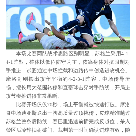
本场比赛两队战术思路区别明显，苏格兰采用4-1-
4-1阵型，整体以低位防守为主，依靠身体对抗限制对
手推进，试图通过中场拦截和边路传中创造进攻机会。
摩洛哥则摆出攻守平衡的4-2-3-1阵容，中场传导流
畅，擅长用大范围转移和直塞球击穿对手防线，开局进
攻节奏推进得非常果断。
比赛开场仅仅70秒，场上平衡就被快速打破。摩洛
哥中场迪亚斯送出一脚高质量过顶挑传，皮球精准越过
苏格兰整条后防线，赛巴里迅速前插完成反越位，杀入
禁区后冷静抽射破门。裁判第一时间确认进球有效，随