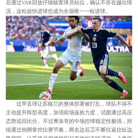
后通过VAR回放仔细核查球员站位，确认不存在越位情
况，这粒超快进球也成为全场唯一一粒进球。
过早丢球让苏格兰的整体部署被打乱，球队不得不
主动提升阵型高度，加强前场逼抢力度，试图通过高压
态势追回比分。不过摩洛哥的中场控球稳定性极强，持
续通过倒脚掌控比赛节奏，两名边后卫不断往返拉扯边