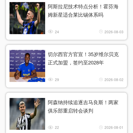
阿斯拉尼技术特点分析！霍芬海
姆新星适合莱比锡体系吗
24
2026-08-03
切尔西官方官宣！35岁维尔贝克
正式加盟，签约至2028年
29
2026-08-02
阿森纳持续追逐吉马良斯！两家
俱乐部重启转会谈判
22
2026-08-01