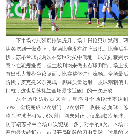
下半场对抗强度持续提升，场上拼抢更加激烈，两
队各吃到一张黄牌，整场比赛没有红牌出现。比赛后半
段，苏格兰球员两次在禁区对抗中倒地，球员向裁判示
意存在犯规嫌疑，但主裁判均未做出点球判罚，场上没
有出现大规模争议场面，比赛整体进程流畅。全场最后
阶段，麦克托米奈完成一脚高质量远射，皮球稍稍偏出
门框，这也是苏格兰全场最接近破门的一次进攻。
从全场攻防数据来看，摩洛哥全场控球率达到
59%，全场完成12次射门、2次射正，收获5次角球；苏
格兰控球率41%，6次射门均未射正，仅拿到2次角球。
防守端苏格兰全场11次犯规，多于对手的8次。本场比
赛的最大转折点，就是开局阶段的闪电丢球，过早的比