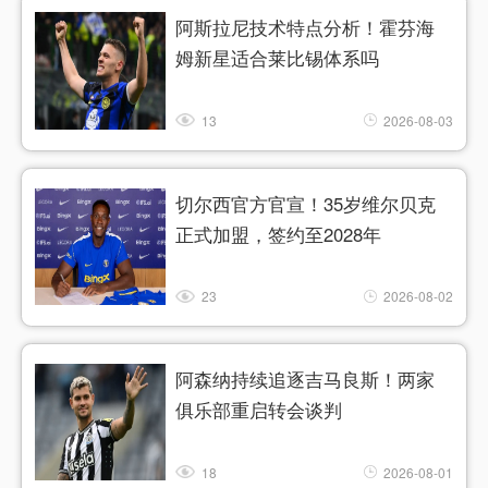
阿斯拉尼技术特点分析！霍芬海
姆新星适合莱比锡体系吗
13
2026-08-03
切尔西官方官宣！35岁维尔贝克
正式加盟，签约至2028年
23
2026-08-02
阿森纳持续追逐吉马良斯！两家
俱乐部重启转会谈判
18
2026-08-01