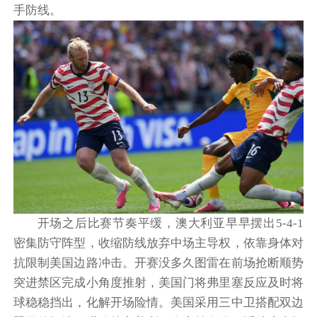
手防线。
开场之后比赛节奏平缓，澳大利亚早早摆出5-4-1
密集防守阵型，收缩防线放弃中场主导权，依靠身体对
抗限制美国边路冲击。开赛没多久图雷在前场抢断顺势
突进禁区完成小角度推射，美国门将弗里塞反应及时将
球稳稳挡出，化解开场险情。美国采用三中卫搭配双边