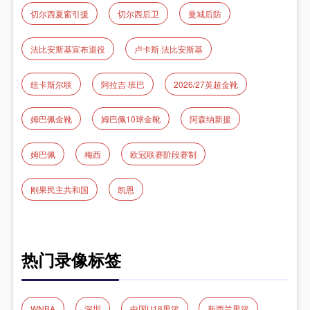
切尔西夏窗引援
切尔西后卫
曼城后防
法比安斯基宣布退役
卢卡斯·法比安斯基
纽卡斯尔联
阿拉吉·班巴
2026/27英超金靴
姆巴佩金靴
姆巴佩10球金靴
阿森纳新援
姆巴佩
梅西
欧冠联赛阶段赛制
刚果民主共和国
凯恩
热门录像标签
WNBA
深圳
中国U18男篮
新西兰男篮