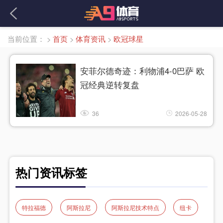
当前位置：
>
首页
>
体育资讯
>
欧冠球星
安菲尔德奇迹：利物浦4-0巴萨 欧
冠经典逆转复盘
36
2026-05-28
热门资讯标签
特拉福德
阿斯拉尼
阿斯拉尼技术特点
纽卡