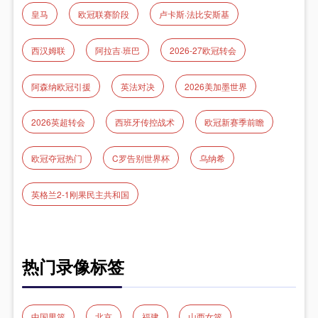
皇马
欧冠联赛阶段
卢卡斯·法比安斯基
西汉姆联
阿拉吉·班巴
2026-27欧冠转会
阿森纳欧冠引援
英法对决
2026美加墨世界
2026英超转会
西班牙传控战术
欧冠新赛季前瞻
欧冠夺冠热门
C罗告别世界杯
乌纳希
英格兰2-1刚果民主共和国
热门录像标签
中国男篮
北京
福建
山西女篮