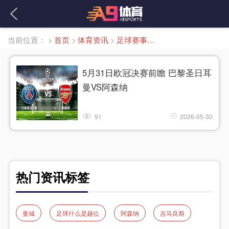
当前位置：
>
首页
>
体育资讯
>
足球赛事分析
5月31日欧冠决赛前瞻 巴黎圣日耳
曼VS阿森纳
91
2026-05-30
热门资讯标签
曼城
足球什么是越位
阿森纳
吉马良斯