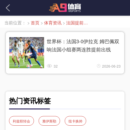
当前位置：
>
首页
>
体育资讯
>
法国提前出线
世界杯：法国3-0伊拉克 姆巴佩双
响法国小组赛两连胜提前出线
32
2026-06-23
热门资讯标签
利兹联转会
雅伊斯勒
纽卡换帅