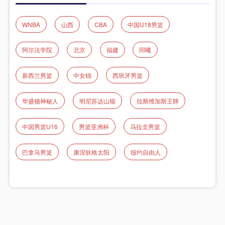
WNBA
山西
CBA
中国U18男篮
阿尔法学院
北京
福建
同曦
新西兰男篮
中女锦
西班牙男篮
华盛顿神秘人
明尼苏达山猫
拉斯维加斯王牌
中国男篮U16
男篮亚洲杯
乌拉圭男篮
巴拿马男篮
康涅狄格太阳
纽约自由人