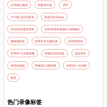
足球越位规则
阿森纳引援
·西甲
卢卡斯·法比安斯基
英超升班马转会
2026美加墨世界杯
2026世界杯英格兰vs阿根廷
梅西两助攻
世界杯半决赛综述
2026世界杯
世界杯1/4决赛前瞻
阿根廷逆转埃及
恩佐绝杀
世界杯战报
阿根廷3-2佛得角
世界杯1/16决赛
凯恩
热门录像标签