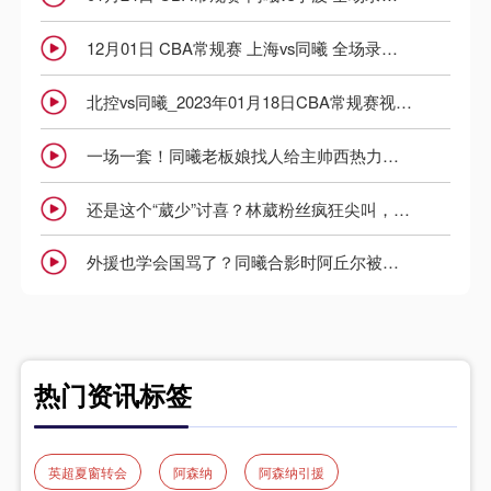
12月01日 CBA常规赛 上海vs同曦 全场录像回放
北控vs同曦_2023年01月18日CBA常规赛视频录像免费观看
一场一套！同曦老板娘找人给主帅西热力江量尺寸做西服
还是这个“葳少”讨喜？林葳粉丝疯狂尖叫，为求其签名！
外援也学会国骂了？同曦合影时阿丘尔被林葳挡住，气得飙出国粹
热门资讯标签
英超夏窗转会
阿森纳
阿森纳引援