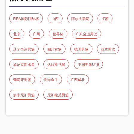
FIBA国际团结杯
山西
阿尔法学院
江苏
北京
广州
世界杯
广东全运男篮
辽宁全运男篮
四川女篮
德国男篮
波兰男篮
菲尼克斯水星
达拉斯飞翼
中国男篮U16
葡萄牙男篮
香港金牛
广西威壮
多米尼加男篮
尼加拉瓜男篮