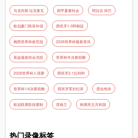
马克尚斯·拉克鲁瓦
西甲夏窗转会
阿拉吉·班巴
欧冠豪门阵容补强
西班牙1-0阿根廷
梅西世界杯收官战
2026世界杯最新资讯
英超最新转会消息
世界杯半决赛前瞻
2026世界杯八强赛
西班牙2-1比利时
世界杯1/4决赛前瞻
西班牙零封纪录
恩佐绝杀
欧冠联赛阶段赛制
英格兰
刚果民主共和国
热门录像标签