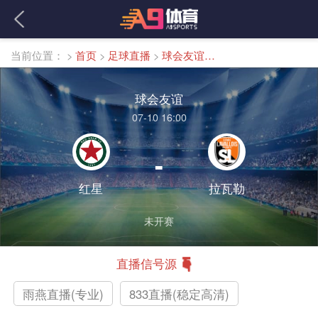
当前位置：
>
首页
>
足球直播
>
球会友谊直播
球会友谊
07-10 16:00
-
红星
拉瓦勒
未开赛
直播信号源
雨燕直播(专业)
833直播(稳定高清)