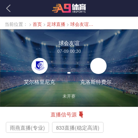
当前位置：
>
首页
>
足球直播
>
球会友谊直播
球会友谊
07-09 00:30
-
艾尔格里尼克
克洛斯特费尔德联
未开赛
直播信号源
雨燕直播(专业)
833直播(稳定高清)