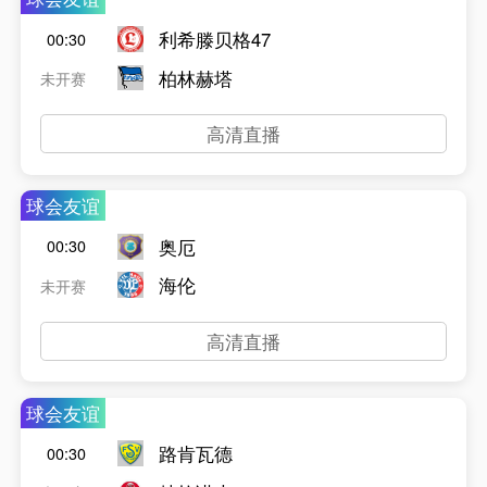
利希滕贝格47
00:30
柏林赫塔
未开赛
高清直播
球会友谊
奥厄
00:30
海伦
未开赛
高清直播
球会友谊
路肯瓦德
00:30