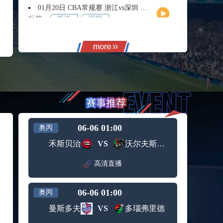
01月20日 CBA常规赛 浙江vs深圳 全场录像回放
标签：
浙江
深圳
01月14日 CBA常规赛 天津vs福建 全场录像回放
标签：
天津
福建
01月14日 CBA常规赛 浙江vs广州 全场录像回放
标签：
浙江
广州
12月01日 男篮世亚预阶段一 新西兰男篮vs澳大利亚男篮 全场录像回放
标签：
新西兰
澳大利
男篮
亚男篮
12月01日 男篮世亚预阶段一 韩国男篮vs中国男篮 全场录像
标签：
中国男
韩国男
06-06 01:00
奥丙
篮
篮
11月11日 全运男篮半决赛 广东全运男篮vs辽宁全运男篮 全场录像
禾斯贝治
VS
沃尔夫斯贝格业余队
标签：
广东全
辽宁全
运男篮
运男篮
高清直播
10月14日 女篮锦标赛阶段二第3轮 山西女篮vs四川女篮 全场录像回放
标签：
山西女
四川女
篮
篮
06-06 01:00
奥丙
09月12日 男篮欧锦赛半决赛 德国男篮vs芬兰男篮 全场录像回放
标签：
德国男
芬兰男
曼斯多夫
VS
多瑙弗里德
篮
篮
09月05日 男篮欧锦赛小组赛 西班牙男篮vs希腊男篮 全场录像回放