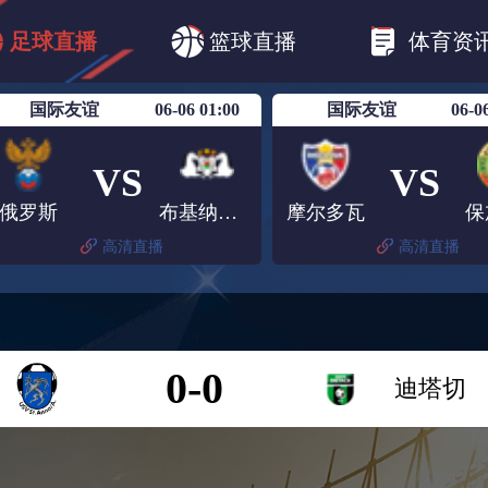
CBA
欧冠杯
欧联杯
英超
西甲
足球直播
篮球直播
体育资
美洲杯
亚冠杯
世俱杯
欧国联A级
国际友谊
06-06 01:00
国际友谊
06-0
VS
VS
俄罗斯
布基纳法索
摩尔多瓦
保
高清直播
高清直播
0-0
迪塔切