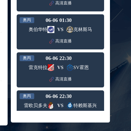
高清直播
标签：
西班牙
希腊男
男篮
篮
09月05日 男篮欧锦赛小组赛 波兰男篮vs比利时男篮 全场录像回放
06-06 01:30
奥丙
标签：
波兰男
比利时
篮
男篮
奥伯华特
VS
克林斯马
09月05日 WNBA常规赛 菲尼克斯水星vs华盛顿神秘人 全场录像回放
标签：
菲尼克
华盛顿
高清直播
斯水星
神秘人
09月05日 WNBA常规赛 明尼苏达山猫vs拉斯维加斯王牌 全场录像回放
标签：
明尼苏
拉斯维
06-06 22:30
奥丙
达山猫
加斯王
09月05日 WNBA常规赛 达拉斯飞翼vs金州女武神 全场录像回放
牌
雷克特拉
VS
SV霍恩
标签：
达拉斯
金州女
飞翼
武神
09月05日 U16男篮亚洲杯1/4决赛 中国男篮U16vs巴林男篮U16 全场录像回放
高清直播
标签：
中国男
巴林男
篮U16
篮U16
09月05日 NBL季后赛半决赛G3 长沙勇胜vs合肥狂风峻茂 全场录像回放
06-06 22:30
奥丙
标签：
长沙勇
合肥狂
雷欧贝多夫
VS
特赖斯基兴
胜
风峻茂
08月27日 WNBA常规赛 西雅图风暴vs印第安纳狂热 全场录像回放
标签：
西雅图
印第安
高清直播
风暴
纳狂热
08月27日 男篮美洲杯小组赛 乌拉圭男篮vs巴哈马男篮 全场录像回放