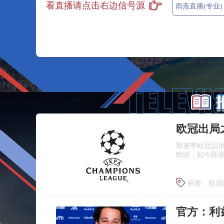
看直播请点击右边信号源
雨燕直播(专业)
欧冠出局
新赛季欧冠启用
欧联，如今联
标签 :
欧冠
欧冠新旧
官方：利