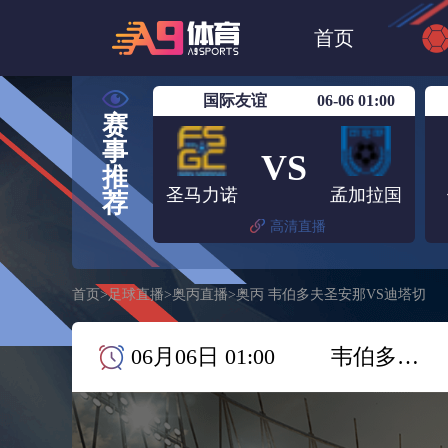
世界杯
NBA
首页
欧洲杯
澳超
国际友谊
06-06 01:00
赛
事
VS
推
圣马力诺
孟加拉国
荐
高清直播
首页
>
足球直播
>
奥丙直播
>
奥丙 韦伯多夫圣安那VS迪塔切
06月06日 01:00
韦伯多夫圣安那