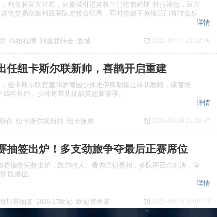
日，利兹联官方宣布，从曼城引进英格兰门将詹姆斯‑特拉福德，双方
，这笔交易创造利兹联队史转会纪录，同时也创下英格兰门将转会身
详情
2026-08-07 21:52:06
联
特拉福德
利兹联转会
曼城
出任纽卡斯尔联新帅，喜鹊开启重建
日，纽卡斯尔联官宣38岁德国少帅雅伊斯勒接过球队教鞭，接替埃
下四年长约，少帅将带队征战英超新赛季。
详情
2026-08-06 21:26:47
斯勒
纽卡斯尔联新帅
纽卡换帅
任
赛抽签出炉！多支劲旅争夺最后正赛席位
欧冠附加赛抽签完整出炉，凯尔特人、费内巴切亮相，多队两回合对决，争
赛阶段席位。
详情
2026-08-05 20:01:13
附加赛抽签
2026‑27欧冠
欧冠资格赛