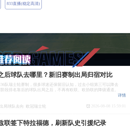
833直播(稳定高清)
之后球队去哪里？新旧赛制出局归宿对比
36队瑞士轮赛制，很多球迷还保留旧认知，过去小组第三可以降去
赛阶段排名靠后的球队出局之后，不再有欧联、欧协联的降级通道。
详情
2026-08-08 15:59:01
出局球队去向
欧冠瑞士轮
赛制对比
欧冠联赛阶段规则
兹联签下特拉福德，刷新队史引援纪录