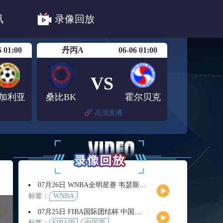
法甲
德甲
意甲
中超
讯
录像回放
联赛赛程安排
亚冠精英首轮赛况
6 01:00
丹丙A
06-06 01:00
VS
加利亚
桑比BK
霍尔贝克
高清直播
07月26日 WNBA全明星赛 韦瑟斯庞队vs库珀队 全场录像回放
标签：
WNBA
07月25日 FIBA国际团结杯 中国男篮vs喀麦隆男篮 全场录像回放
标签：
FIBA国
中国男