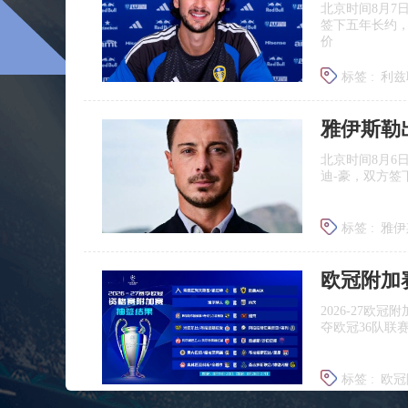
北京时间8月7
签下五年长约
价
标签 :
利兹
雅伊斯勒
北京时间8月6
迪‑豪，双方签
标签 :
雅伊
埃迪豪离
欧冠附加
2026‑27
夺欧冠36队联
标签 :
欧冠