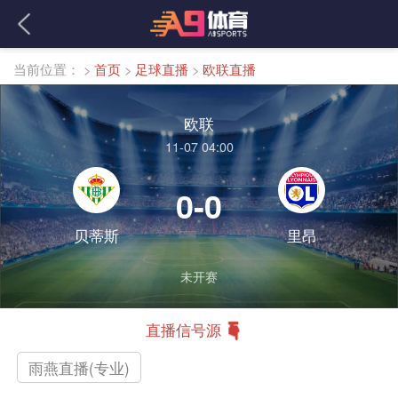
当前位置：
>
首页
>
足球直播
>
欧联直播
欧联
11-07 04:00
0-0
贝蒂斯
里昂
未开赛
直播信号源
雨燕直播(专业)