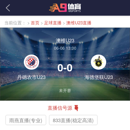
当前位置：
>
首页
>
足球直播
>
澳维U23直播
澳维U23
06-06 13:00
0-0
丹德农市U23
海德堡联U23
未开赛
直播信号源
雨燕直播(专业)
833直播(稳定高清)