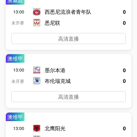
澳威超
西悉尼流浪者青年队
0
13:00
悉尼联
0
未开赛
高清直播
澳维甲
墨尔本港
0
13:00
布伦瑞克城
0
未开赛
高清直播
澳维甲
北鹰阳光
0
13:00