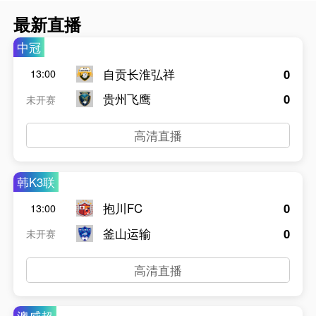
最新直播
中冠
自贡长淮弘祥
0
13:00
贵州飞鹰
0
未开赛
高清直播
韩K3联
抱川FC
0
13:00
釜山运输
0
未开赛
高清直播