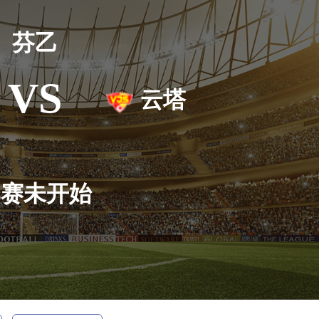
芬乙
VS
云塔
比赛未开始