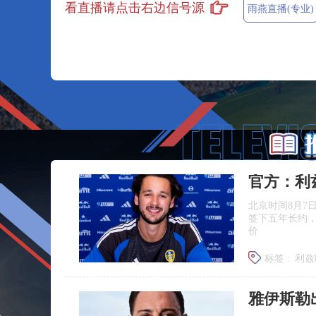
看直播请点击右边信号源
雨燕直播(专业)
官方：利
北京时间8月7
签下五年长约
价
标签 :
利兹
雅伊斯勒