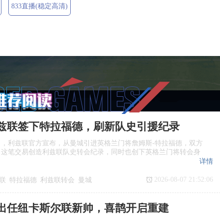
833直播(稳定高清)
兹联签下特拉福德，刷新队史引援纪录
日，利兹联官方宣布，从曼城引进英格兰门将詹姆斯‑特拉福德，双方
，这笔交易创造利兹联队史转会纪录，同时也创下英格兰门将转会身
详情
2026-08-07 21:52:06
联
特拉福德
利兹联转会
曼城
出任纽卡斯尔联新帅，喜鹊开启重建