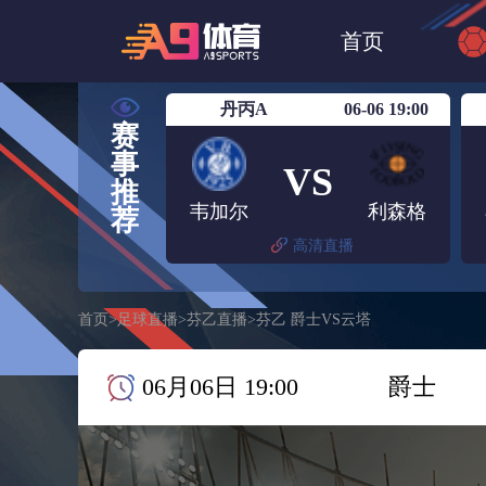
世界杯
NBA
首页
欧洲杯
澳超
丹丙A
06-06 19:00
赛
事
VS
推
韦加尔
利森格
荐
高清直播
首页
>
足球直播
>
芬乙直播
>
芬乙 爵士VS云塔
06月06日 19:00
爵士