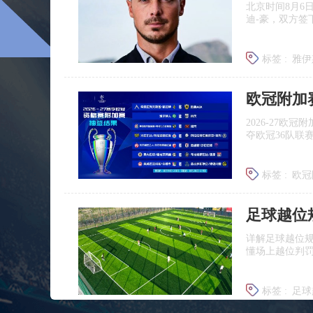
北京时间8月6
迪‑豪，双方签
标签 :
雅伊
埃迪豪离
欧冠附加
2026‑27
夺欧冠36队联
标签 :
欧冠
足球越位
详解足球越位
懂场上越位判
标签 :
足球
足球什么