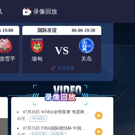
法甲
德甲
意甲
中超
讯
录像回放
联赛赛程安排
亚冠精英首轮赛况
6 19:00
国际友谊
06-06 19:30
VS
德雪平
缅甸
关岛
高清直播
07月26日 WNBA全明星赛 韦瑟斯庞队vs库珀队 全场录像回放
标签：
WNBA
07月25日 FIBA国际团结杯 中国男篮vs喀麦隆男篮 全场录像回放
标签：
FIBA国
中国男