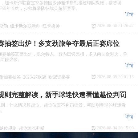
日，纽卡斯尔联官宣38岁德国少帅雅伊斯勒接过球队教鞭，接替埃
下四年长约，少帅将带队征战英超新赛季。
详情
2026-08-06 21:26:47
斯勒
纽卡斯尔联新帅
纽卡换帅
任
赛抽签出炉！多支劲旅争夺最后正赛席位
欧冠附加赛抽签完整出炉，凯尔特人、费内巴切亮相，多队两回合对决，争
赛阶段席位。
详情
2026-08-05 20:01:13
附加赛抽签
2026‑27欧冠
欧冠资格赛
规则完整解读，新手球迷快速看懂越位判罚
规则，什么情况算越位、越位位置不判罚场景，帮助刚看球的球迷看
罚。
详情
2026-08-04 20:15:09
越位规则
越位怎么判断
是越位