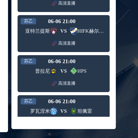
高清直播
标签：
西班牙
希腊男
男篮
篮
09月05日 男篮欧锦赛小组赛 波兰男篮vs比利时男篮 全场录像回放
06-06 21:00
芬乙
标签：
波兰男
比利时
篮
男篮
亚特兰提斯
VS
HIFK赫尔辛基
09月05日 WNBA常规赛 菲尼克斯水星vs华盛顿神秘人 全场录像回放
标签：
菲尼克
华盛顿
高清直播
斯水星
神秘人
09月05日 WNBA常规赛 明尼苏达山猫vs拉斯维加斯王牌 全场录像回放
标签：
明尼苏
拉斯维
06-06 21:00
芬乙
达山猫
加斯王
09月05日 WNBA常规赛 达拉斯飞翼vs金州女武神 全场录像回放
牌
普拉尼
VS
HPS
标签：
达拉斯
金州女
飞翼
武神
09月05日 U16男篮亚洲杯1/4决赛 中国男篮U16vs巴林男篮U16 全场录像回放
高清直播
标签：
中国男
巴林男
篮U16
篮U16
09月05日 NBL季后赛半决赛G3 长沙勇胜vs合肥狂风峻茂 全场录像回放
06-06 21:00
芬乙
标签：
长沙勇
合肥狂
罗瓦涅米
VS
坦佩雷
胜
风峻茂
08月27日 WNBA常规赛 西雅图风暴vs印第安纳狂热 全场录像回放
标签：
西雅图
印第安
高清直播
风暴
纳狂热
08月27日 男篮美洲杯小组赛 乌拉圭男篮vs巴哈马男篮 全场录像回放