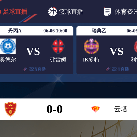
CBA
欧冠杯
欧联杯
英超
西甲
足球直播
篮球直播
体育资
美洲杯
亚冠杯
世俱杯
欧国联A级
丹丙A
06-06 19:00
瑞典乙
06-0
VS
VS
奥德尔
弗雷姆
IK多特
利
高清直播
高清直播
0-0
云塔