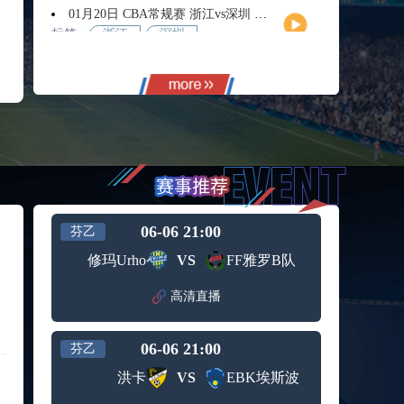
01月20日 CBA常规赛 浙江vs深圳 全场录像回放
标签：
浙江
深圳
01月14日 CBA常规赛 天津vs福建 全场录像回放
标签：
天津
福建
01月14日 CBA常规赛 浙江vs广州 全场录像回放
标签：
浙江
广州
12月01日 男篮世亚预阶段一 新西兰男篮vs澳大利亚男篮 全场录像回放
标签：
新西兰
澳大利
男篮
亚男篮
12月01日 男篮世亚预阶段一 韩国男篮vs中国男篮 全场录像
标签：
中国男
韩国男
06-06 21:00
芬乙
篮
篮
11月11日 全运男篮半决赛 广东全运男篮vs辽宁全运男篮 全场录像
修玛Urho
VS
FF雅罗B队
标签：
广东全
辽宁全
运男篮
运男篮
高清直播
10月14日 女篮锦标赛阶段二第3轮 山西女篮vs四川女篮 全场录像回放
标签：
山西女
四川女
篮
篮
06-06 21:00
芬乙
09月12日 男篮欧锦赛半决赛 德国男篮vs芬兰男篮 全场录像回放
标签：
德国男
芬兰男
洪卡
VS
EBK埃斯波
篮
篮
09月05日 男篮欧锦赛小组赛 西班牙男篮vs希腊男篮 全场录像回放