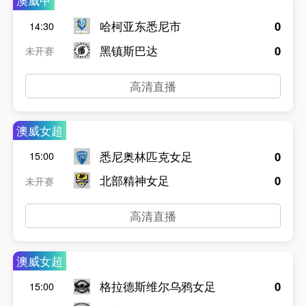
澳威甲
哈柯亚东悉尼市
0
14:30
黑镇斯巴达
0
未开赛
高清直播
澳威女超
悉尼奥林匹克女足
0
15:00
北部精神女足
0
未开赛
高清直播
澳威女超
格拉德斯维尔乌鸦女足
0
15:00