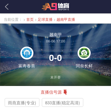
当前位置：
>
首页
>
足球直播
>
越南甲直播
越南甲
06-06 17:00
0-0
富寿春善
同奈长鲜
未开赛
直播信号源
雨燕直播(专业)
833直播(稳定高清)