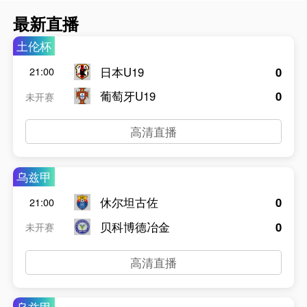
最新直播
土伦杯
日本U19
0
21:00
葡萄牙U19
0
未开赛
高清直播
乌兹甲
休尔坦古佐
0
21:00
贝科博德冶金
0
未开赛
高清直播