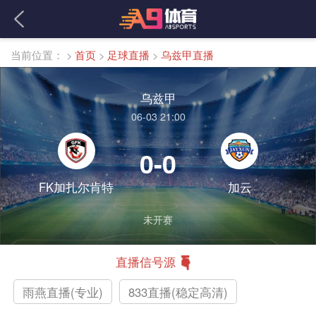
当前位置：
>
首页
>
足球直播
>
乌兹甲直播
乌兹甲
06-03 21:00
0-0
FK加扎尔肯特
加云
未开赛
直播信号源
雨燕直播(专业)
833直播(稳定高清)