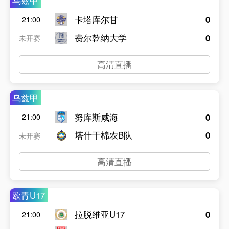
乌兹甲
卡塔库尔甘
0
21:00
费尔乾纳大学
0
未开赛
高清直播
乌兹甲
努库斯咸海
0
21:00
塔什干棉农B队
0
未开赛
高清直播
欧青U17
拉脱维亚U17
0
21:00