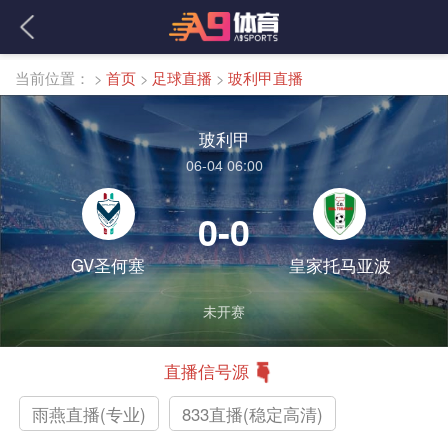
当前位置：
>
首页
>
足球直播
>
玻利甲直播
玻利甲
06-04 06:00
0-0
GV圣何塞
皇家托马亚波
未开赛
直播信号源
雨燕直播(专业)
833直播(稳定高清)