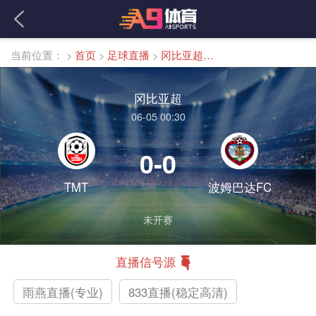
当前位置：
>
首页
>
足球直播
>
冈比亚超直播
冈比亚超
06-05 00:30
0-0
TMT
波姆巴达FC
未开赛
直播信号源
雨燕直播(专业)
833直播(稳定高清)