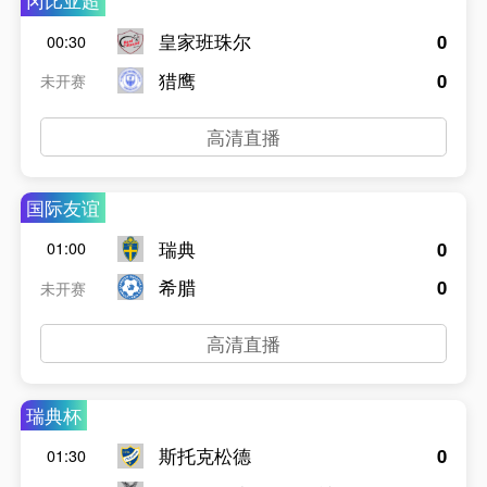
冈比亚超
皇家班珠尔
0
00:30
猎鹰
0
未开赛
高清直播
国际友谊
瑞典
0
01:00
希腊
0
未开赛
高清直播
瑞典杯
斯托克松德
0
01:30