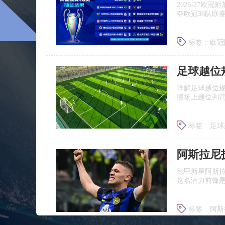
2026‑27
夺欧冠36队联
标签 :
欧冠
足球越位
详解足球越位
懂场上越位判
标签 :
足球
足球什么
德甲新星阿斯
这名潜力前锋
标签 :
阿斯
莱比锡引