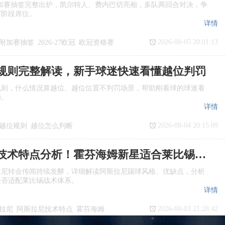
欧冠附加赛抽签完整出炉，凯尔特人、费内巴切亮相，多队两回合对决，争
赛阶段席位。
详情
2026-08-05 20:01:13
附加赛抽签
2026‑27欧冠
欧冠资格赛
规则完整解读，新手球迷快速看懂越位判罚
规则，什么情况算越位、越位位置不判罚场景，帮助刚看球的球迷看
罚。
详情
2026-08-04 20:15:09
越位规则
越位怎么判断
是越位
阿斯拉尼技术特点分析！霍芬海姆新星适合莱比锡体系吗
拉尼转会传闻持续发酵，详细解读阿斯拉尼踢球风格、优缺点，分析
是否适配莱比锡战术体系。
详情
2026-08-03 21:28:42
拉尼
阿斯拉尼技术特点
霍芬海姆
援