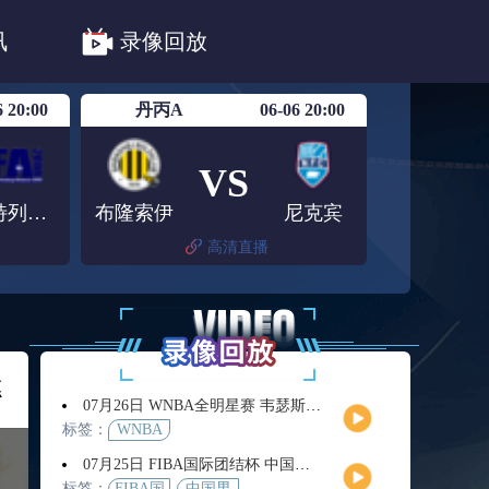
法甲
德甲
意甲
中超
讯
录像回放
联赛赛程安排
亚冠精英首轮赛况
6 20:00
丹丙A
06-06 20:00
VS
法特列斯堡
布隆索伊
尼克宾
高清直播
德
07月26日 WNBA全明星赛 韦瑟斯庞队vs库珀队 全场录像回放
标签：
WNBA
07月25日 FIBA国际团结杯 中国男篮vs喀麦隆男篮 全场录像回放
标签：
FIBA国
中国男