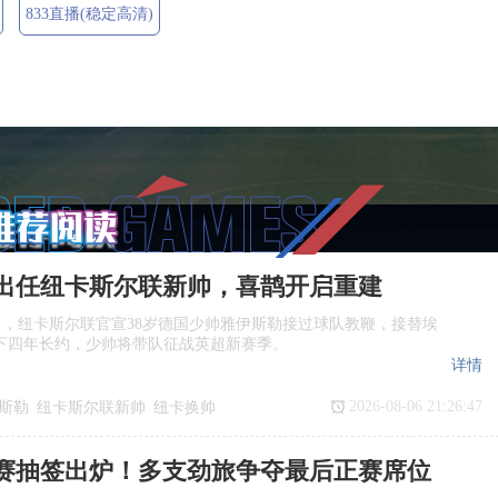
833直播(稳定高清)
出任纽卡斯尔联新帅，喜鹊开启重建
日，纽卡斯尔联官宣38岁德国少帅雅伊斯勒接过球队教鞭，接替埃
下四年长约，少帅将带队征战英超新赛季。
详情
2026-08-06 21:26:47
斯勒
纽卡斯尔联新帅
纽卡换帅
任
赛抽签出炉！多支劲旅争夺最后正赛席位