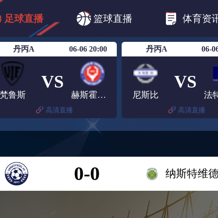
CBA
欧冠杯
欧联杯
英超
西甲
足球直播
篮球直播
体育资
美洲杯
亚冠杯
世俱杯
欧国联A级
丹丙A
06-06 20:00
丹丙A
06-0
VS
VS
梵鲁斯
赫斯霍尔姆
尼斯比
高清直播
高清直播
0-0
纳斯特维