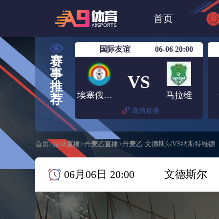
世界杯
NBA
首页
欧洲杯
澳超
国际友谊
06-06 20:00
赛
事
VS
推
埃塞俄比亚
马拉维
荐
高清直播
首页
>
足球直播
>
丹麦乙直播
>
丹麦乙 文德斯尔VS纳斯特维德
06月06日 20:00
文德斯尔