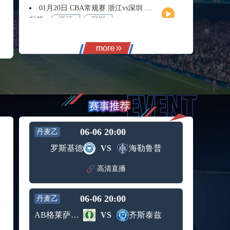
01月20日 CBA常规赛 浙江vs深圳 全场录像回放
标签：
浙江
深圳
01月14日 CBA常规赛 天津vs福建 全场录像回放
标签：
天津
福建
01月14日 CBA常规赛 浙江vs广州 全场录像回放
标签：
浙江
广州
12月01日 男篮世亚预阶段一 新西兰男篮vs澳大利亚男篮 全场录像回放
标签：
新西兰
澳大利
男篮
亚男篮
12月01日 男篮世亚预阶段一 韩国男篮vs中国男篮 全场录像
标签：
中国男
韩国男
06-06 20:00
丹麦乙
篮
篮
11月11日 全运男篮半决赛 广东全运男篮vs辽宁全运男篮 全场录像
罗斯基德
VS
海勒鲁普
标签：
广东全
辽宁全
运男篮
运男篮
高清直播
10月14日 女篮锦标赛阶段二第3轮 山西女篮vs四川女篮 全场录像回放
标签：
山西女
四川女
篮
篮
06-06 20:00
丹麦乙
09月12日 男篮欧锦赛半决赛 德国男篮vs芬兰男篮 全场录像回放
标签：
德国男
芬兰男
AB格莱萨克瑟
VS
齐斯泰兹
篮
篮
09月05日 男篮欧锦赛小组赛 西班牙男篮vs希腊男篮 全场录像回放