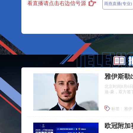
看直播请点击右边信号源
雨燕直播(专业)
雅伊斯勒
北京时间8月6
迪‑豪，双方签
标签 :
雅伊
埃迪豪离
欧冠附加