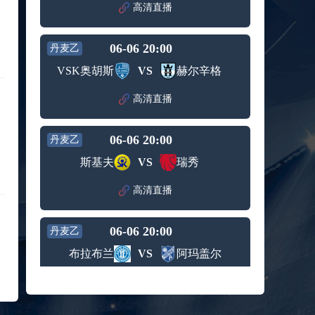
高清直播
标签：
西班牙
希腊男
男篮
篮
09月05日 男篮欧锦赛小组赛 波兰男篮vs比利时男篮 全场录像回放
06-06 20:00
丹麦乙
标签：
波兰男
比利时
篮
男篮
VSK奥胡斯
VS
赫尔辛格
09月05日 WNBA常规赛 菲尼克斯水星vs华盛顿神秘人 全场录像回放
标签：
菲尼克
华盛顿
高清直播
斯水星
神秘人
09月05日 WNBA常规赛 明尼苏达山猫vs拉斯维加斯王牌 全场录像回放
标签：
明尼苏
拉斯维
06-06 20:00
丹麦乙
达山猫
加斯王
09月05日 WNBA常规赛 达拉斯飞翼vs金州女武神 全场录像回放
牌
斯基夫
VS
瑞秀
标签：
达拉斯
金州女
飞翼
武神
09月05日 U16男篮亚洲杯1/4决赛 中国男篮U16vs巴林男篮U16 全场录像回放
高清直播
标签：
中国男
巴林男
篮U16
篮U16
09月05日 NBL季后赛半决赛G3 长沙勇胜vs合肥狂风峻茂 全场录像回放
06-06 20:00
丹麦乙
标签：
长沙勇
合肥狂
布拉布兰
VS
阿玛盖尔
胜
风峻茂
08月27日 WNBA常规赛 西雅图风暴vs印第安纳狂热 全场录像回放
标签：
西雅图
印第安
高清直播
风暴
纳狂热
08月27日 男篮美洲杯小组赛 乌拉圭男篮vs巴哈马男篮 全场录像回放