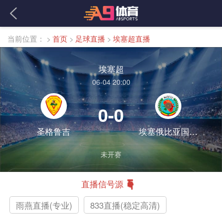
当前位置：
>
首页
>
足球直播
>
埃塞超直播
埃塞超
06-04 20:00
0-0
圣格鲁吉
埃塞俄比亚国防军
未开赛
直播信号源
雨燕直播(专业)
833直播(稳定高清)