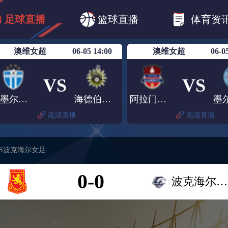
CBA
欧冠杯
欧联杯
英超
西甲
足球直播
篮球直播
体育资
美洲杯
亚冠杯
世俱杯
欧国联A级
澳维女超
06-05 14:00
澳维女超
06-0
VS
VS
南墨尔本女足
海德伯格女足
阿拉门女足
高清直播
高清直播
S波克海尔女足
0-0
波克海尔女足