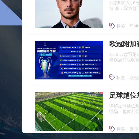
北京时间8月6
迪‑豪，双方签
标签 :
雅伊
埃迪豪离
欧冠附加
2026‑27
夺欧冠36队联
标签 :
欧冠
足球越位
详解足球越位
懂场上越位判
标签 :
足球
足球什么