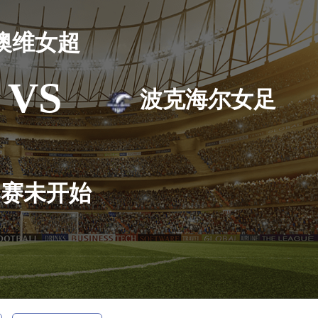
澳维女超
VS
波克海尔女足
比赛未开始