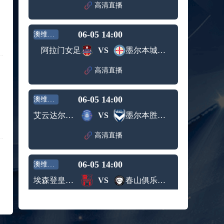
高清直播
标签：
西班牙
希腊男
男篮
篮
09月05日 男篮欧锦赛小组赛 波兰男篮vs比利时男篮 全场录像回放
06-05 14:00
澳维女超
标签：
波兰男
比利时
篮
男篮
阿拉门女足
VS
墨尔本城青年女足
09月05日 WNBA常规赛 菲尼克斯水星vs华盛顿神秘人 全场录像回放
标签：
菲尼克
华盛顿
高清直播
斯水星
神秘人
09月05日 WNBA常规赛 明尼苏达山猫vs拉斯维加斯王牌 全场录像回放
标签：
明尼苏
拉斯维
06-05 14:00
澳维女超
达山猫
加斯王
09月05日 WNBA常规赛 达拉斯飞翼vs金州女武神 全场录像回放
牌
艾云达尔女足
VS
墨尔本胜利青年女足
标签：
达拉斯
金州女
飞翼
武神
09月05日 U16男篮亚洲杯1/4决赛 中国男篮U16vs巴林男篮U16 全场录像回放
高清直播
标签：
中国男
巴林男
篮U16
篮U16
09月05日 NBL季后赛半决赛G3 长沙勇胜vs合肥狂风峻茂 全场录像回放
06-05 14:00
澳维女超
标签：
长沙勇
合肥狂
埃森登皇家女足
VS
春山俱乐部女足
胜
风峻茂
08月27日 WNBA常规赛 西雅图风暴vs印第安纳狂热 全场录像回放
标签：
西雅图
印第安
高清直播
风暴
纳狂热
08月27日 男篮美洲杯小组赛 乌拉圭男篮vs巴哈马男篮 全场录像回放