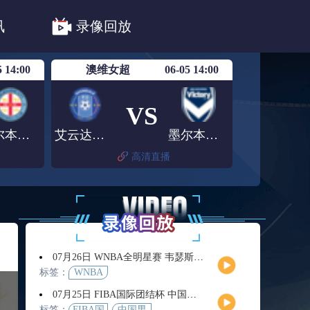
法甲
德甲
意甲
中超
讯
录像回放
联赛赛程安排
亚冠精英首轮赛况
5 14:00
澳维女超
06-05 14:00
VS
墨尔本城青年女足
艾云达尔女足
墨尔本胜利青年女足
高清直播
07月26日 WNBA全明星赛 韦瑟斯庞队vs库珀队 全场录像回放
标签：
WNBA
07月25日 FIBA国际团结杯 中国男篮vs喀麦隆男篮 全场录像回放
标签：
FIBA国
中国男