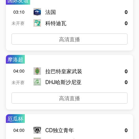
国际友谊
法国
0
03:10
科特迪瓦
0
未开赛
高清直播
摩洛超
拉巴特皇家武装
0
04:00
DHJ哈斯沙尼亚
0
未开赛
高清直播
厄瓜杯
CD独立青年
0
04:00