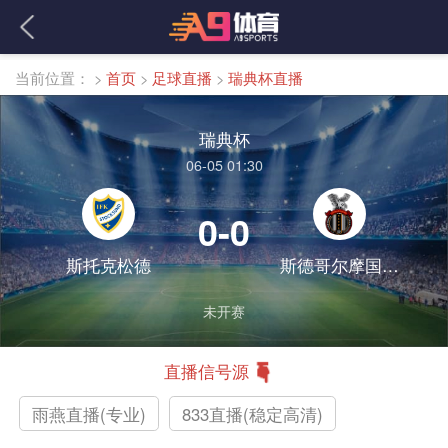
当前位置：
>
首页
>
足球直播
>
瑞典杯直播
瑞典杯
06-05 01:30
0-0
斯托克松德
斯德哥尔摩国际俱乐部
未开赛
直播信号源
雨燕直播(专业)
833直播(稳定高清)