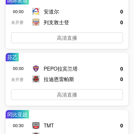
国际友谊
安道尔
0
00:00
列支敦士登
0
未开赛
高清直播
芬乙
PEPO拉宾兰塔
0
00:00
拉迪恩雷帕斯
0
未开赛
高清直播
冈比亚超
TMT
0
00:30