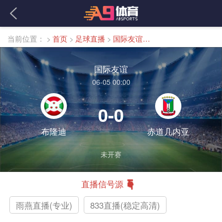
当前位置：
>
首页
>
足球直播
>
国际友谊直播
国际友谊
06-05 00:00
0-0
布隆迪
赤道几内亚
未开赛
直播信号源
雨燕直播(专业)
833直播(稳定高清)