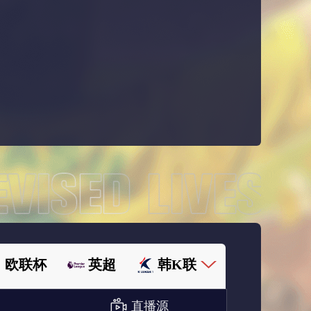
欧联杯
英超
韩K联
直播源
欧国联
足协杯