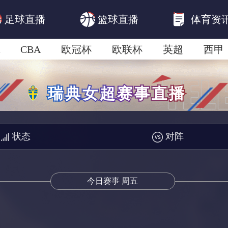
足球直播
篮球直播
体育资
CBA
欧冠杯
欧联杯
英超
西甲
美洲杯
亚冠杯
世俱杯
欧国联A级
状态
对阵
今日赛事 周五