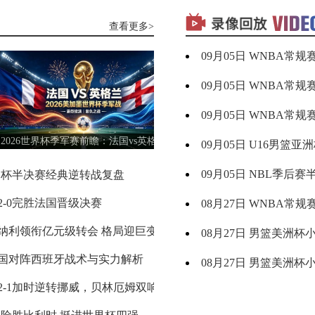
08月09日 周日
查看更多>
09月05日 WNBA常规赛 菲尼克斯水星vs华盛顿神秘
标签：
浙江
深圳
01-21
格雷米奥
VS
圣保罗
09月05日 WNBA常规赛 明尼苏达山猫vs拉斯维加斯王
标签：
天津
福建
01-15
瑞模贝雷
VS
米内罗竞技
09月05日 WNBA常规赛 达拉斯飞翼vs金州女武神
标签：
浙江
广州
01-15
2026世界杯季军赛前瞻：法国vs英格兰
官方：利兹联签下特拉福德，刷新队
09月05日 U16男篮亚洲杯1/4决赛 中国男篮U16vs巴林男
标签：
新西兰
澳大利
12-02
英法荣誉对决
引援纪录
男篮
亚男篮
科里蒂巴
VS
沙佩科恩斯
09月05日 NBL季后赛半决赛G3 长沙勇胜vs合肥狂风
世界杯半决赛经典逆转战复盘
欧冠附加赛抽签出炉
2026美加墨世界
标签：
中国男
韩国男
欧冠附加赛抽签
2026‑27欧冠
欧冠资格赛
12-02
篮
篮
2-0完胜法国晋级决赛
足球越位规则完整解
2026美加墨世界杯
足球越位规则
越位怎么判断
足球什么是越位
08月27日 WNBA常规赛 西雅图风暴vs印第安纳狂热
标签：
广东全
辽宁全
11-12
博塔弗戈
VS
弗鲁米嫩塞
运男篮
运男篮
托纳利领衔亿元级转会 格局迎巨变
阿斯拉尼技术特点分
英超新赛季格局
阿斯拉尼
阿斯拉尼技术特点
霍芬海姆
08月27日 男篮美洲杯小组赛 乌拉圭男篮vs巴哈马男篮
标签：
山西女
四川女
10-15
篮
篮
法国对阵西班牙战术与实力解析
切尔西官方官宣！35
西班牙传控战术
维尔贝克
切尔西
切尔西官宣维尔贝克
延边龙鼎
VS
08月27日 男篮美洲杯小组赛 美国男篮vs巴西男篮
深圳青年人
标签：
德国男
芬兰男
09-13
篮
篮
兰2-1加时逆转挪威，贝林厄姆双响
阿森纳持续追逐吉马
世界杯1/4决赛战报
阿森纳
吉马良斯
布鲁诺·吉马良斯
08月27日 WNBA常规赛 菲尼克斯水星vs洛杉矶火花
标签：
西班牙
希腊男
09-06
男篮
篮
河南队
VS
青岛西海岸
2026世界杯
拉克鲁瓦加盟切尔西
马克尚斯·拉克鲁瓦
切尔西夏窗引援