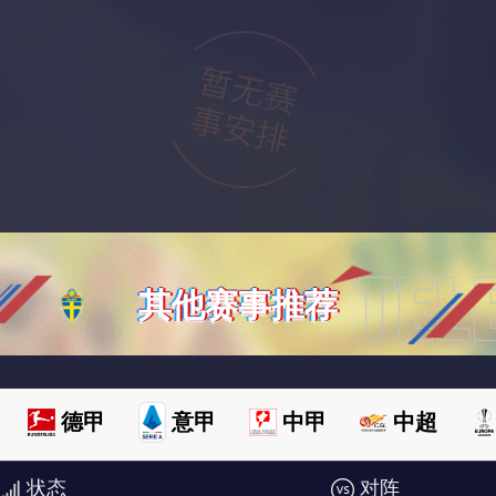
其他赛事推荐
德甲
意甲
中甲
中超
状态
对阵
欧洲杯
澳超
世俱杯
世亚预