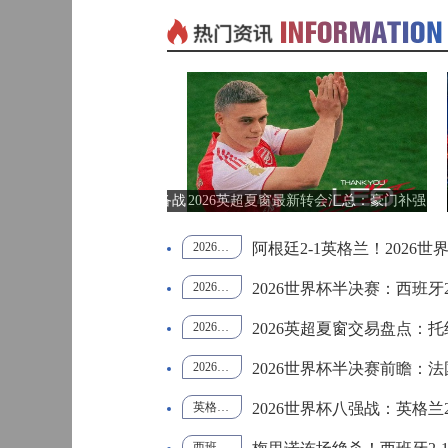
查看更多>
01月20日 CBA常规赛 浙江vs深圳 全场录像回放
标签：
WNBA
巴西甲
03:00
01月14日 CBA常规赛 天津vs福建 全场录像回放
标签：
FIBA国
中国男
际团结
篮
杯
巴西甲
05:30
01月14日 CBA常规赛 浙江vs广州 全场录像回放
标签：
山西
青岛
窗引援升温！皇马巴萨补强备战
2026英超夏窗最新转会汇总：豪门补强
12月01日 男篮世亚预阶段一 新西兰男篮vs澳大利亚男篮 全场录像回放
标签：
新疆
深圳
新赛季
+升班马重金引援
巴西甲
07:30
12月01日 男篮世亚预阶段一 韩国男篮vs中国男篮 全场录像
个正赛名额争夺开启
阿根廷2-1英格兰！2026
标签：
中国U18
阿尔法
2026世界杯英格兰vs阿根廷
阿根廷2-1英格兰
世界杯半决赛战报
梅西两助攻
男篮
学院
束22年绿茵生涯
2026世界杯半决赛：西班牙
2026世界杯法国vs西班牙
西班牙2-0法国
世界杯半决赛综述
姆巴佩
11月11日 全运男篮半决赛 广东全运男篮vs辽宁全运男篮 全场录像
标签：
江苏
新疆
巴西甲
08:00
·班巴，五年长约补强中场
2026英超夏窗交易盘点：
2026英超转会
英超夏窗重磅交易
热刺托纳利转会
布莱顿武什科维奇
10月14日 女篮锦标赛阶段二第3轮 山西女篮vs四川女篮 全场录像回放
标签：
上海
北京
，补强后防征战英超
2026世界杯半决赛前瞻：
2026世界杯
法国VS西班牙
世界杯半决赛前瞻
法国防守反击
中甲
09月12日 男篮欧锦赛半决赛 德国男篮vs芬兰男篮 全场录像回放
18:00
标签：
福建
同曦
超顶级中锋，谁更有望冲击金靴
2026世界杯八强战：英格
阿森纳
英格兰2-1挪威
2026世界杯八强赛
贝林厄姆双响
挪威世界杯黑马
09月05日 男篮欧锦赛小组赛 西班牙男篮vs希腊男篮 全场录像回放
标签：
山西
辽宁
中超
19:00
西班牙2-1比利时
梅里诺绝杀
世界杯1/4决赛
西班牙晋级四强