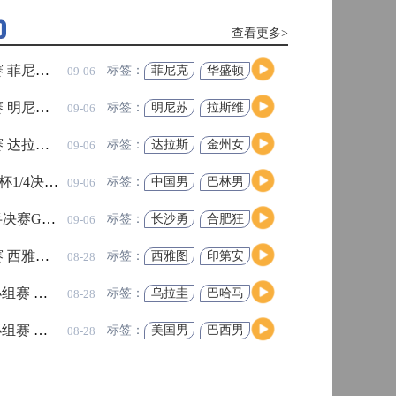
查看更多>
查看更多>
人 全场录像回放
07月26日 WNBA全明星赛 
标签：
菲尼克
华盛顿
09-06
高清直播
斯水星
神秘人
牌 全场录像回放
07月25日 FIBA国际团结杯 
标签：
明尼苏
拉斯维
09-06
达山猫
加斯王
牌
高清直播
 全场录像回放
04月06日 CBA常规赛
标签：
达拉斯
金州女
09-06
飞翼
武神
史
雅伊斯勒出任纽卡斯尔联新帅，喜鹊开
篮U16 全场录像回放
04月06日 CBA常规赛
标签：
中国男
巴林男
09-06
启重建
篮U16
篮U16
高清直播
峻茂 全场录像回放
04月06日 国青男篮热身赛广安站 
！多支劲旅争夺最后正赛席位
标签：
长沙勇
合肥狂
09-06
胜
风峻茂
读，新手球迷快速看懂越位判罚
 全场录像回放
01月20日 CBA常规赛
标签：
西雅图
印第安
08-28
高清直播
风暴
纳狂热
析！霍芬海姆新星适合莱比锡体系吗
莱比锡引援
德甲新星
 全场录像回放
01月20日 CBA常规赛
标签：
乌拉圭
巴哈马
08-28
男篮
男篮
岁维尔贝克正式加盟，签约至2028年
布莱顿
英超夏窗转会
丹尼维尔贝克
 全场录像回放
高清直播
01月20日 CBA常规赛
标签：
美国男
巴西男
08-28
篮
篮
良斯！两家俱乐部重启转会谈判
纽卡
英超夏窗
阿森纳引援
 全场录像回放
01月20日 CBA常规赛
标签：
菲尼克
洛杉矶
08-28
斯水星
火花
高清直播
切尔西后卫
拉克鲁瓦转会费