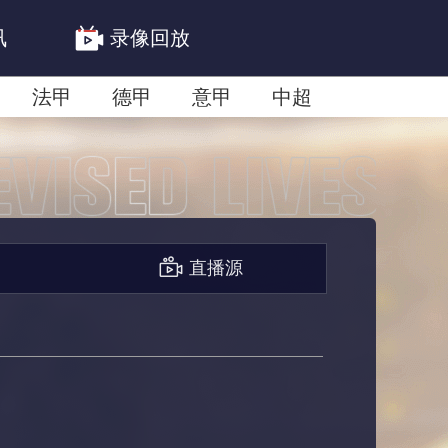
讯
录像回放
法甲
德甲
意甲
中超
联赛赛程安排
亚冠精英首轮赛况
直播源