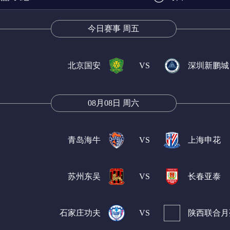
今日赛事 周五
乙
挪甲
芬超
挪超
瑞典超
墨西超
北京国安
VS
深圳新鹏城
08月08日 周六
青岛海牛
VS
上海申花
苏州东吴
VS
长春亚泰
石家庄功夫
VS
陕西联合月