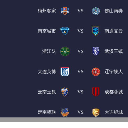
梅州客家
VS
佛山南狮
南京城市
VS
南通支云
浙江队
VS
武汉三镇
大连英博
VS
辽宁铁人
云南玉昆
VS
成都蓉城
定南赣联
VS
大连鲲城