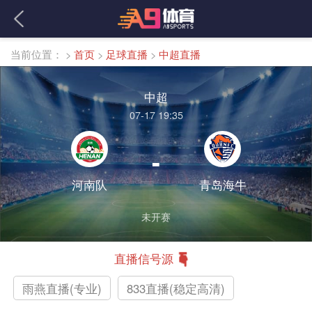
当前位置：
>
首页
>
足球直播
>
中超直播
中超
07-17 19:35
-
河南队
青岛海牛
未开赛
直播信号源
雨燕直播(专业)
833直播(稳定高清)