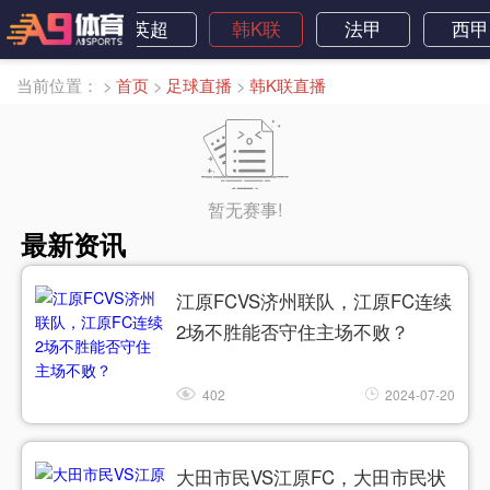
欧联杯
英超
韩K联
法甲
西甲
当前位置：
>
首页
>
足球直播
>
韩K联直播
暂无赛事!
最新资讯
江原FCVS济州联队，江原FC连续
2场不胜能否守住主场不败？
402
2024-07-20
大田市民VS江原FC，大田市民状