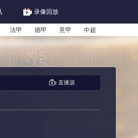
讯
录像回放
法甲
德甲
意甲
中超
联赛赛程安排
亚冠精英首轮赛况
直播源