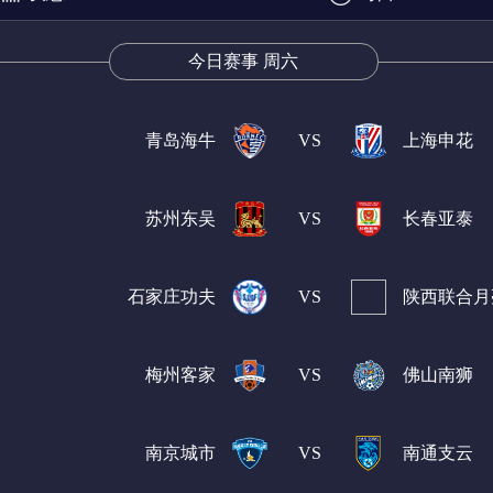
今日赛事 周六
乙
挪甲
芬超
挪超
瑞典超
墨西超
青岛海牛
VS
上海申花
苏州东吴
VS
长春亚泰
石家庄功夫
VS
陕西联合月
梅州客家
VS
佛山南狮
南京城市
VS
南通支云