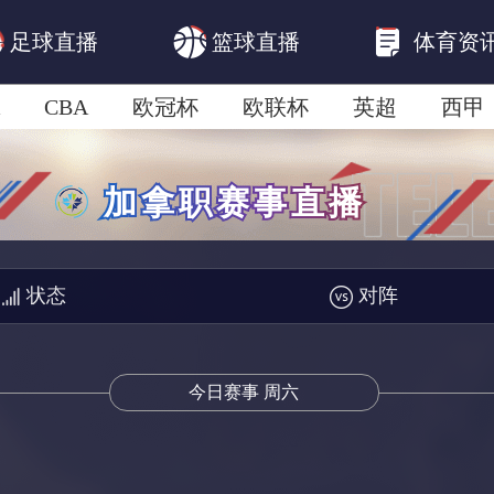
足球直播
篮球直播
体育资
CBA
欧冠杯
欧联杯
英超
西甲
美洲杯
亚冠杯
世俱杯
欧国联A级
状态
对阵
今日赛事 周六