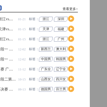
高清直播
查看更多>
查看更多>
人 全场录像回放
07月26日 WNBA全明星赛 
标签：
菲尼克
华盛顿
09-06
高清直播
斯水星
神秘人
牌 全场录像回放
07月25日 FIBA国际团结杯 
标签：
明尼苏
拉斯维
09-06
达山猫
加斯王
高清直播
牌
 全场录像回放
04月06日 CBA常规赛
标签：
达拉斯
金州女
09-06
飞翼
武神
史
雅伊斯勒出任纽卡斯尔联新帅，喜鹊开
篮U16 全场录像回放
04月06日 CBA常规赛
标签：
中国男
巴林男
09-06
启重建
篮U16
篮U16
高清直播
峻茂 全场录像回放
04月06日 国青男篮热身赛广安站 
！多支劲旅争夺最后正赛席位
标签：
长沙勇
合肥狂
09-06
胜
风峻茂
读，新手球迷快速看懂越位判罚
 全场录像回放
01月20日 CBA常规赛
标签：
西雅图
印第安
08-28
高清直播
风暴
纳狂热
析！霍芬海姆新星适合莱比锡体系吗
莱比锡引援
德甲新星
 全场录像回放
01月20日 CBA常规赛
标签：
乌拉圭
巴哈马
08-28
男篮
男篮
岁维尔贝克正式加盟，签约至2028年
布莱顿
英超夏窗转会
丹尼维尔贝克
球俱乐部
高清直播
 全场录像回放
01月20日 CBA常规赛
标签：
美国男
巴西男
08-28
篮
篮
良斯！两家俱乐部重启转会谈判
纽卡
英超夏窗
阿森纳引援
 全场录像回放
01月20日 CBA常规赛
标签：
菲尼克
洛杉矶
08-28
斯水星
火花
高清直播
切尔西后卫
拉克鲁瓦转会费