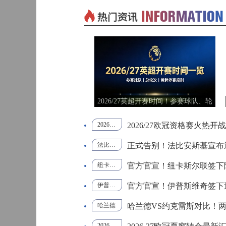
巴西甲
05:30
查看更多>
01月20日 CBA常规赛 浙江vs深圳 全场录像回放
标签：
WNBA
巴西甲
07:30
01月14日 CBA常规赛 天津vs福建 全场录像回放
标签：
FIBA国
中国男
际团结
篮
巴西甲
08:00
杯
01月14日 CBA常规赛 浙江vs广州 全场录像回放
标签：
山西
青岛
窗引援升温！皇马巴萨补强备战
2026英超夏窗最新转会汇总：豪门补强
12月01日 男篮世亚预阶段一 新西兰男篮vs澳大利亚男篮 全场录像回放
标签：
新疆
深圳
新赛季
+升班马重金引援
中甲
18:00
12月01日 男篮世亚预阶段一 韩国男篮vs中国男篮 全场录像
个正赛名额争夺开启
阿根廷2-1英格兰！2026
标签：
中国U18
阿尔法
2026世界杯英格兰vs阿根廷
阿根廷2-1英格兰
世界杯半决赛战报
梅西两助攻
男篮
学院
束22年绿茵生涯
2026世界杯半决赛：西班牙
2026世界杯法国vs西班牙
西班牙2-0法国
世界杯半决赛综述
姆巴佩
11月11日 全运男篮半决赛 广东全运男篮vs辽宁全运男篮 全场录像
标签：
江苏
新疆
中超
19:00
·班巴，五年长约补强中场
2026英超夏窗交易盘点：
2026英超转会
英超夏窗重磅交易
热刺托纳利转会
布莱顿武什科维奇
10月14日 女篮锦标赛阶段二第3轮 山西女篮vs四川女篮 全场录像回放
标签：
上海
北京
，补强后防征战英超
2026世界杯半决赛前瞻：
2026世界杯
法国VS西班牙
世界杯半决赛前瞻
法国防守反击
中甲
19:00
09月12日 男篮欧锦赛半决赛 德国男篮vs芬兰男篮 全场录像回放
标签：
福建
同曦
超顶级中锋，谁更有望冲击金靴
2026世界杯八强战：英格
阿森纳
英格兰2-1挪威
2026世界杯八强赛
贝林厄姆双响
挪威世界杯黑马
09月05日 男篮欧锦赛小组赛 西班牙男篮vs希腊男篮 全场录像回放
标签：
山西
辽宁
中甲
19:30
西班牙2-1比利时
梅里诺绝杀
世界杯1/4决赛
西班牙晋级四强