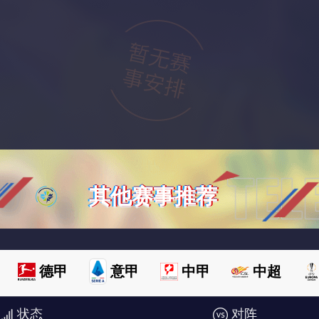
其他赛事推荐
德甲
意甲
中甲
中超
状态
对阵
欧洲杯
澳超
世俱杯
世亚预