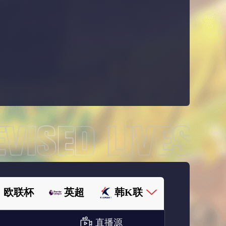
欧联杯
英超
韩K联
直播源
欧国联
足协杯