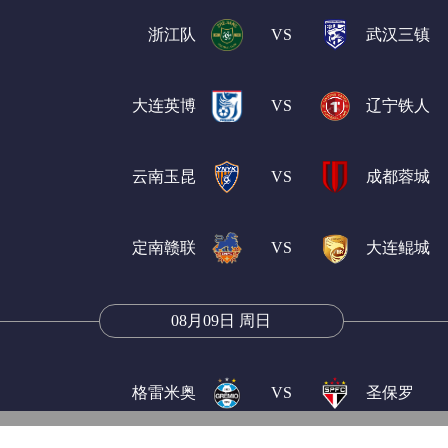
浙江队
VS
武汉三镇
大连英博
VS
辽宁铁人
云南玉昆
VS
成都蓉城
定南赣联
VS
大连鲲城
08月09日 周日
格雷米奥
VS
圣保罗