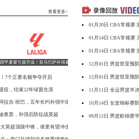
瑞模贝雷
VS
米内罗竞技
查看更多>
09月05日 WNBA常规赛 菲尼克斯水星vs华盛顿神秘
标签：
浙江
深圳
01-21
科里蒂巴
VS
沙佩科恩斯
09月05日 WNBA常规赛 明尼苏达山猫vs拉斯维加斯王
标签：
天津
福建
01-15
博塔弗戈
VS
弗鲁米嫩塞
09月05日 WNBA常规赛 达拉斯飞翼vs金州女武神
标签：
浙江
广州
01-15
2026世界杯季军赛前瞻：法国vs英格兰
官方：利兹联签下特拉福德，刷新队
09月05日 U16男篮亚洲杯1/4决赛 中国男篮U16vs巴林男
标签：
新西兰
澳大利
12-02
英法荣誉对决
引援纪录
男篮
亚男篮
延边龙鼎
VS
深圳青年人
09月05日 NBL季后赛半决赛G3 长沙勇胜vs合肥狂风
世界杯半决赛经典逆转战复盘
欧冠附加赛抽签出炉
2026美加墨世界
标签：
中国男
韩国男
欧冠附加赛抽签
2026‑27欧冠
欧冠资格赛
12-02
篮
篮
2-0完胜法国晋级决赛
足球越位规则完整解
2026美加墨世界杯
足球越位规则
越位怎么判断
足球什么是越位
08月27日 WNBA常规赛 西雅图风暴vs印第安纳狂热
标签：
广东全
辽宁全
11-12
河南队
VS
青岛西海岸
运男篮
运男篮
托纳利领衔亿元级转会 格局迎巨变
阿斯拉尼技术特点分
英超新赛季格局
阿斯拉尼
阿斯拉尼技术特点
霍芬海姆
08月27日 男篮美洲杯小组赛 乌拉圭男篮vs巴哈马男篮
标签：
山西女
四川女
10-15
篮
篮
法国对阵西班牙战术与实力解析
切尔西官方官宣！35
西班牙传控战术
维尔贝克
切尔西
切尔西官宣维尔贝克
无锡吴钩
VS
宁波职业足
08月27日 男篮美洲杯小组赛 美国男篮vs巴西男篮
标签：
德国男
芬兰男
09-13
篮
篮
兰2-1加时逆转挪威，贝林厄姆双响
阿森纳持续追逐吉马
世界杯1/4决赛战报
阿森纳
吉马良斯
布鲁诺·吉马良斯
08月27日 WNBA常规赛 菲尼克斯水星vs洛杉矶火花
标签：
西班牙
希腊男
09-06
男篮
篮
广州豹
VS
广西恒宸
2026世界杯
拉克鲁瓦加盟切尔西
马克尚斯·拉克鲁瓦
切尔西夏窗引援