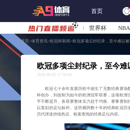
首页
世界杯
NBA
首页
>
体育资讯
>
欧冠杯新闻
>
欧冠多项尘封纪录，至今难以被
欧洲杯
澳超
欧冠多项尘封纪录，至今难
2026-06-05 17:59:04
欧冠七十余年发展历程中诞生了无数经典赛场数
杯创办，到改制为如今的欧洲冠军联赛，这项欧洲
平不断提升、各联赛整体实力趋于均衡、赛事赛制
以复刻的足坛标杆。这些横跨数十年的经典欧冠历
历代球迷持续热议、检索查阅的经典足坛内容。