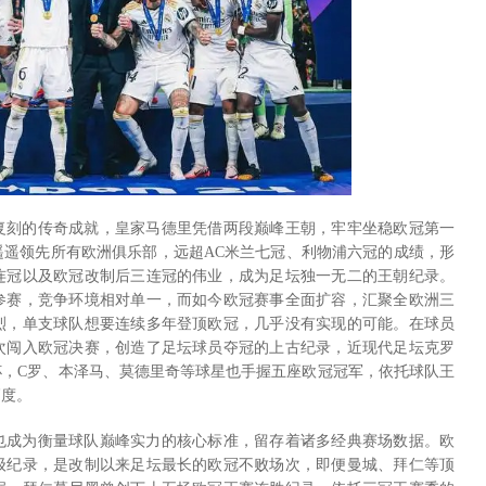
复刻的传奇成就，皇家马德里凭借两段巅峰王朝，牢牢坐稳欧冠第一
遥遥领先所有欧洲俱乐部，远超AC米兰七冠、利物浦六冠的成绩，形
连冠以及欧冠改制后三连冠的伟业，成为足坛独一无二的王朝纪录。
参赛，竞争环境相对单一，而如今欧冠赛事全面扩容，汇聚全欧洲三
烈，单支球队想要连续多年登顶欧冠，几乎没有实现的可能。在球员
次闯入欧冠决赛，创造了足坛球员夺冠的上古纪录，近现代足坛克罗
杯，C罗、本泽马、莫德里奇等球星也手握五座欧冠冠军，依托球队王
高度。
也成为衡量球队巅峰实力的核心标准，留存着诸多经典赛场数据。欧
级纪录，是改制以来足坛最长的欧冠不败场次，即便曼城、拜仁等顶