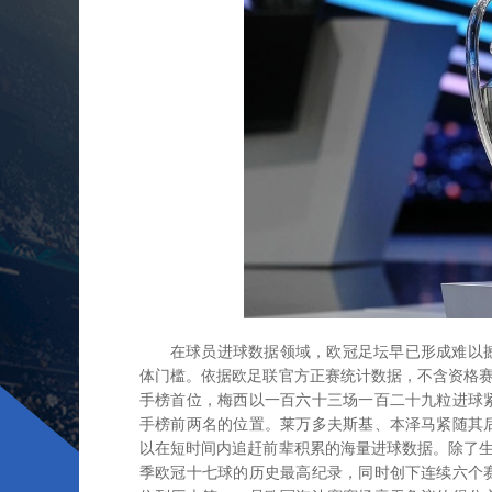
在球员进球数据领域，欧冠足坛早已形成难以
体门槛。依据欧足联官方正赛统计数据，不含资格
手榜首位，梅西以一百六十三场一百二十九粒进球
手榜前两名的位置。莱万多夫斯基、本泽马紧随其
以在短时间内追赶前辈积累的海量进球数据。除了
季欧冠十七球的历史最高纪录，同时创下连续六个