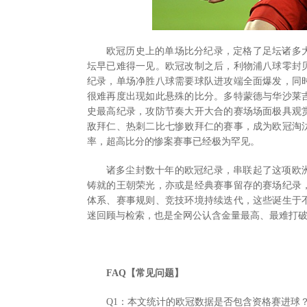
欧冠历史上的单场比分纪录，定格了足坛诸多
坛早已难得一见。欧冠改制之后，利物浦八球零封
纪录，单场净胜八球需要球队进攻端全面爆发，同
很难再度出现如此悬殊的比分。多特蒙德与华沙莱
史最高纪录，攻防节奏大开大合的赛场场面极具观
敌拜仁、热刺二比七惨败拜仁的赛事，成为欧冠淘
率，超高比分的惨案赛事已经极为罕见。
诸多尘封数十年的欧冠纪录，串联起了这项欧
铸就的王朝荣光，亦或是经典赛事留存的赛场纪录
体系、赛事规则、竞技环境持续迭代，这些诞生于
迷回顾与检索，也是全网公认含金量最高、最难打
FAQ【常见问题】
Q1：本文统计的欧冠数据是否包含资格赛进球