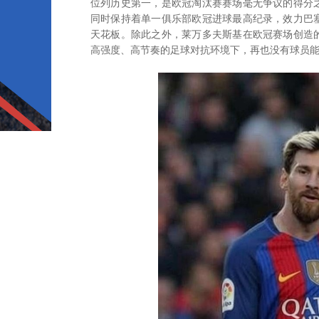
位列历史第一，是欧冠淘汰赛赛场毫无争议的得分
同时保持着单一俱乐部欧冠进球最高纪录，效力巴
天花板。除此之外，莱万多夫斯基在欧冠赛场创造
高强度、高节奏的足球对抗环境下，再也没有球员