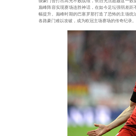
级豪门曾打出高光不败战绩，依旧无法超越这一数
巅峰阵容实现赛场连胜神话，在如今足坛强弱差距
幅提升。巅峰时期的巴塞罗那打造了恐怖的主场统
各路豪门难以攻破，成为欧冠主场赛场的传奇纪录