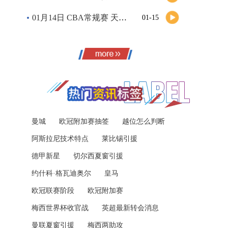
01月14日 CBA常规赛 天津vs福建 全场录像回放
01-15
08-09 03:00
巴西甲
01月14日 CBA常规赛 浙江vs广州 全场录像回放
格雷米奥
VS
圣保罗
01-15
高清直播
12月01日 男篮世亚预阶段一 新西兰男篮vs澳大利亚男篮 全场录像回放
12-02
12月01日 男篮世亚预阶段一 韩国男篮vs中国男篮 全场录像
12-02
08-09 05:30
巴西甲
11月11日 全运男篮半决赛 广东全运男篮vs辽宁全运男篮 全场录像
11-12
瑞模贝雷
VS
米内罗竞技
曼城
欧冠附加赛抽签
越位怎么判断
10月14日 女篮锦标赛阶段二第3轮 山西女篮vs四川女篮 全场录像回放
10-15
高清直播
阿斯拉尼技术特点
莱比锡引援
09月12日 男篮欧锦赛半决赛 德国男篮vs芬兰男篮 全场录像回放
09-13
08-09 07:30
巴西甲
德甲新星
切尔西夏窗引援
09月05日 男篮欧锦赛小组赛 西班牙男篮vs希腊男篮 全场录像回放
09-06
科里蒂巴
VS
沙佩科恩斯
约什科·格瓦迪奥尔
皇马
09月05日 男篮欧锦赛小组赛 波兰男篮vs比利时男篮 全场录像回放
09-06
欧冠联赛阶段
欧冠附加赛
高清直播
梅西世界杯收官战
英超最新转会消息
09月05日 WNBA常规赛 菲尼克斯水星vs华盛顿神秘人 全场录像回放
09-06
08-09 08:00
巴西甲
曼联夏窗引援
梅西两助攻