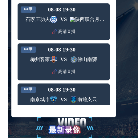
08-08 19:30
中甲
石家庄功夫
VS
陕西联合月亮泊队
高清直播
08-08 19:30
中甲
梅州客家
VS
佛山南狮
高清直播
08-08 19:30
中甲
南京城市
VS
南通支云
高清直播
08-08 19:35
中超