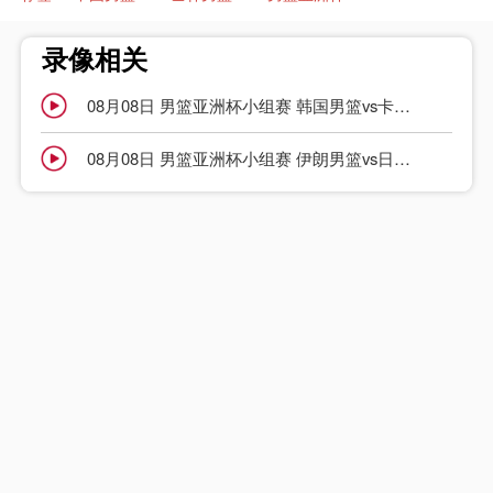
录像相关
08月08日 男篮亚洲杯小组赛 韩国男篮vs卡塔尔男篮 全场录像
08月08日 男篮亚洲杯小组赛 伊朗男篮vs日本男篮 全场录像