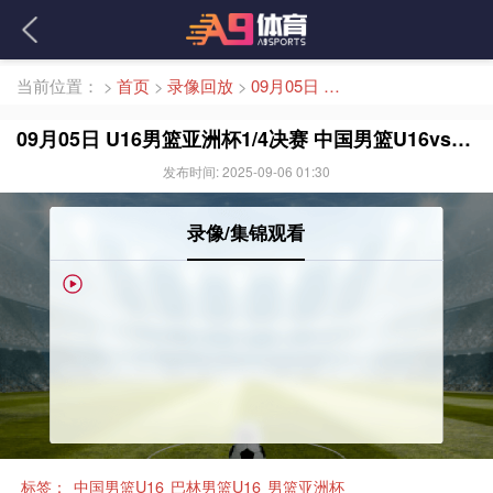
当前位置：
>
首页
>
录像回放
>
09月05日 U16男篮亚洲杯1/4决赛 中国男篮U16vs巴林男篮U16 全场录像回放
09月05日 U16男篮亚洲杯1/4决赛 中国男篮U16vs巴林男篮U16 全场录像回放
发布时间: 2025-09-06 01:30
录像/集锦观看
标签：
中国男篮U16
巴林男篮U16
男篮亚洲杯