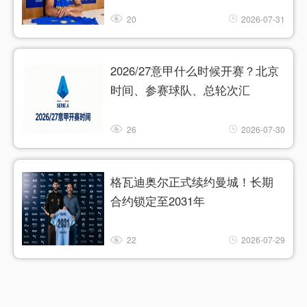
20
2026-07-31
2026/27意甲什么时候开赛？北京
时间、参赛球队、总轮次汇
26
2026-07-30
格瓦迪奥尔正式续约曼城！长期
合约锁定至2031年
22
2026-07-29