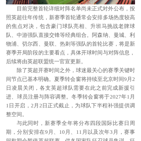
目前完整首轮详细对阵名单尚未正式对外公布，按
照英超往年传统，新赛季首轮通常会安排多场热度较高
的焦点对决，包含豪门球队亮相、升班马挑战老牌球
队、中游强队直接交锋等经典组合。阿森纳、曼城、利
物浦、切尔西、曼联、热刺等强队的首轮比赛，将是新
赛季开局阶段的主要看点，具体开球时间与对阵信息，
后续将由英超联盟统一官宣更新。
除了英超开赛时间之外，球迷最关心的赛季关键时
间节点已基本明确。夏季转会窗将持续至北京时间9月2
日凌晨关闭，各支英超球队需要在此之前完成新援引
进、球员注册与阵容调整。冬季转会窗将于2027年1月
1日开启，2月2日正式截止，为球队下半程补强提供调
整空间。
与此同时，新赛季全年将分布四段国际比赛日周
期，分别安排在9月、10月、11月以及次年3月，赛事
间歇期会暂停英超联赛，供各国家队征召球员集训、征