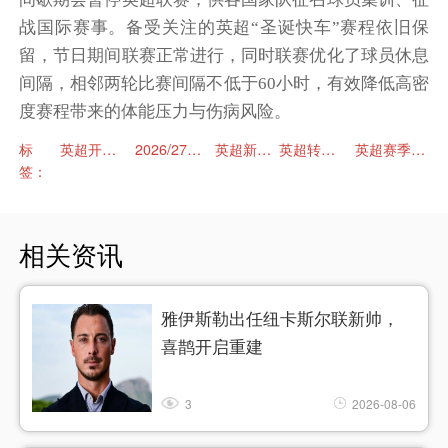
战国际赛事。备受关注的英超“圣诞快车”赛程依旧保
留，节日期间联赛正常进行，同时联赛优化了球员休息
间隔，相邻两轮比赛间隔不低于60小时，有效降低高密
度赛程带来的体能压力与伤病风险。
标
英超开赛时间
2026/27英超赛程
英超新赛季
英超转会窗口
英超赛季时间节点
签：
相关资讯
雅伊斯勒出任纽卡斯尔联新帅，
喜鹊开启重建
3
2026-08-06