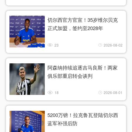
切尔西官方官宣！35岁维尔贝克
正式加盟，签约至2028年
23
2026-08-02
阿森纳持续追逐吉马良斯！两家
俱乐部重启转会谈判
18
2026-08-01
5200万镑！拉克鲁瓦登陆切尔西
蓝军补强后防