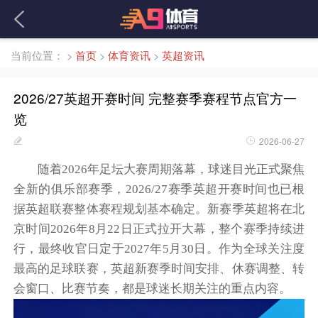
当前位置：
>
首页
>
体育资讯
>
英超资讯
2026/27英超开赛时间 完整赛季赛程节点官方一
览
2026-06-27
随着2026年足坛大赛周期落幕，球迷目光正式聚焦
全新的俱乐部赛季，2026/27赛季英超开赛时间也已根
据英超联赛整体赛程规划基本确定。新赛季英超将在北
京时间2026年8月22日正式拉开大幕，整个赛季持续进
行，最终收官日定于2027年5月30日。作为全球关注度
最高的足球联赛，英超新赛季时间安排、休赛调整、转
会窗口、比赛节奏，都是球迷长期关注的重点内容。