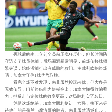
丢球后的南非立刻全员前压疯狂反扑，但长时间防
守透支了球员体能，后场漏洞暴露明显，前场传接球频
繁失误，始终没能打出有威胁的攻门。主裁判吹响终场
哨，加拿大守住1球优势取胜。
看完全场不难发现，南非虽然控球占优，但大多是
无效传导，门前终结能力短板突出；加拿大懂得收缩蓄
力，抓反击与定位球的效率更高，这场胜利实至名归。
凭借这场绝杀，加拿大顺利挺进十六强，接下来等
待他们的是荷兰与摩洛哥的胜者。南非虽然遗憾止步，