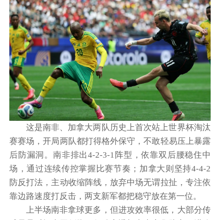
这是南非、加拿大两队历史上首次站上世界杯淘汰
赛赛场，开局两队都打得格外保守，不敢轻易压上暴露
后防漏洞。南非排出4-2-3-1阵型，依靠双后腰稳住中
场，通过连续传控掌握比赛节奏；加拿大则坚持4-4-2
防反打法，主动收缩阵线，放弃中场无谓拉扯，专注依
靠边路速度打反击，两支新军都把稳守放在第一位。
上半场南非拿球更多，但进攻效率很低，大部分传