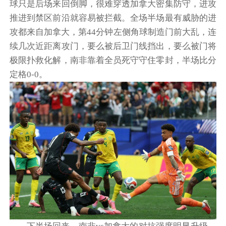
球只是后场来回倒脚，很难穿透加拿大密集防守，进攻
推进到禁区前沿就容易被拦截。全场半场最有威胁的进
攻都来自加拿大，第44分钟左侧角球制造门前大乱，连
续几次近距离攻门，要么被后卫门线挡出，要么被门将
极限扑救化解，南非靠着全员死守守住零封，半场比分
定格0-0。