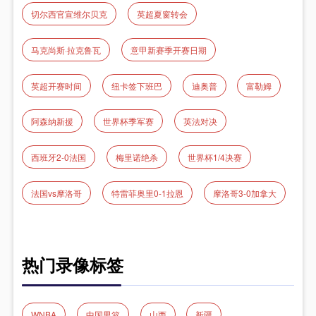
切尔西官宣维尔贝克
英超夏窗转会
马克尚斯·拉克鲁瓦
意甲新赛季开赛日期
英超开赛时间
纽卡签下班巴
迪奥普
富勒姆
阿森纳新援
世界杯季军赛
英法对决
西班牙2-0法国
梅里诺绝杀
世界杯1/4决赛
法国vs摩洛哥
特雷菲奥里0-1拉恩
摩洛哥3-0加拿大
热门录像标签
WNBA
中国男篮
山西
新疆