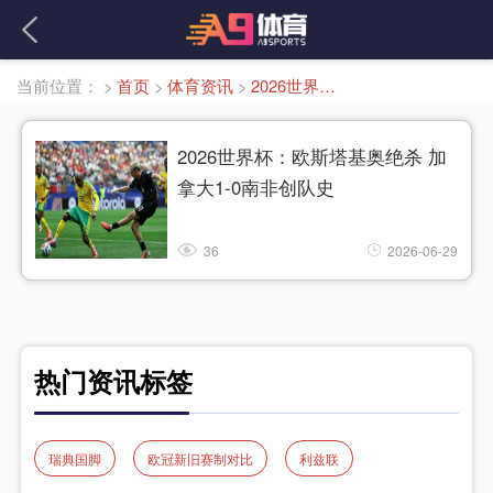
当前位置：
>
首页
>
体育资讯
>
2026世界杯1/16决赛
2026世界杯：欧斯塔基奥绝杀 加
拿大1-0南非创队史
36
2026-06-29
热门资讯标签
瑞典国脚
欧冠新旧赛制对比
利兹联