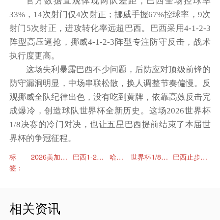
官方数据直观体现两队差距，巴西全场控球率
33%，14次射门仅4次射正；挪威手握67%控球率，9次
射门5次射正，进攻转化率远超巴西。巴西采用4-1-2-3
阵型高压逼抢，挪威4-1-2-3阵型专注防守反击，战术
执行度更高。
这场失利暴露巴西不少问题，后防应对顶级前锋的
防守漏洞明显，中场串联松散，换人调整节奏偏慢。反
观挪威全队纪律出色，没有吃到黄牌，依靠高效反击完
成爆冷，创造球队世界杯全新历史。这场2026世界杯
1/8决赛的冷门对决，也让五星巴西提前结束了本届世
界杯的争冠征程。
标
2026美加墨世界杯
巴西1-2挪威
哈兰德
世界杯1/8决赛
巴西止步16强
签：
相关资讯