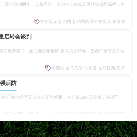
克，双方签约两年。英超经验丰富的本土锋线球员登陆斯坦福桥，为
维尔贝克
切尔西
切尔西官宣维尔贝克
布莱顿
重启转会谈判
尔联展开磋商，全力推进布鲁诺·吉马良斯转会，巴西中场有意加盟
阿森纳
吉马良斯
布鲁诺·吉马良斯
纽卡
补强后防
克尚斯·拉克鲁瓦正式转会斯坦福桥，转会费5200万英镑，签约至
克鲁瓦加盟切尔西
马克尚斯·拉克鲁瓦
切尔西夏窗引援
切尔西后卫
间、参赛球队、总轮次汇