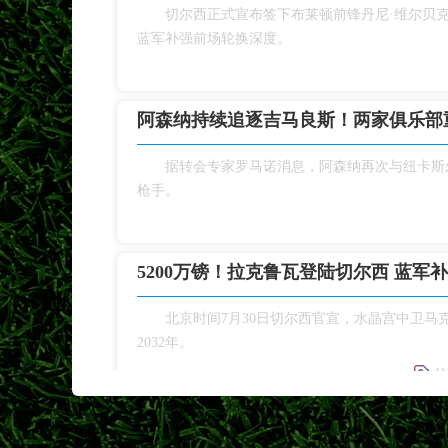
切尔西正式宣布签下布莱顿前锋丹尼·维尔贝
蓝军补强前场轮换深度。
阿森纳持续追逐吉马良斯！两家俱乐部
据转会专家罗马诺消息，阿森纳再次与纽卡斯
枪手。
5200万镑！拉克鲁瓦登陆切尔西 蓝军
北京时间7月30日切尔西官宣，水晶宫中卫马
2032年。
拉
2026/27意甲什么时候开赛？北京时