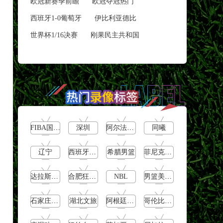
欧冠新赛季前瞻
欧冠夺冠热门
西班牙1-0葡萄牙
伊比利亚德比
世界杯1/16决赛
刚果民主共和国
FIBA国际团结杯
深圳
阿尔法学院
同曦
辽宁
西班牙男篮
希腊男篮
菲尼克斯水星
达拉斯飞翼
合肥狂风峻茂
NBL
男篮美洲杯
石家庄翔蓝
湖北文旅
阿根廷男篮
哥伦比亚男篮