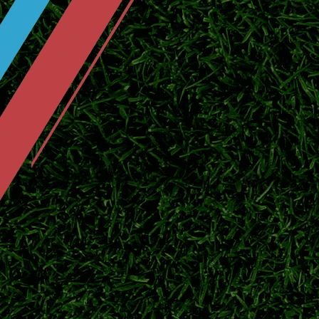
2026/27欧冠资格赛火热开战！7个正
2026/27赛季欧冠资格赛激战正酣，各路球
发起冲击。
正式告别！法比安斯基宣布退役，结束2
北京时间7月25日，波兰门将法比安斯基通
联冠军，英超老牌门神正式挂靴。
官方官宣！纽卡斯尔联签下阿拉吉·班
北京时间7月24日，纽卡斯尔联正式宣布签下
容。