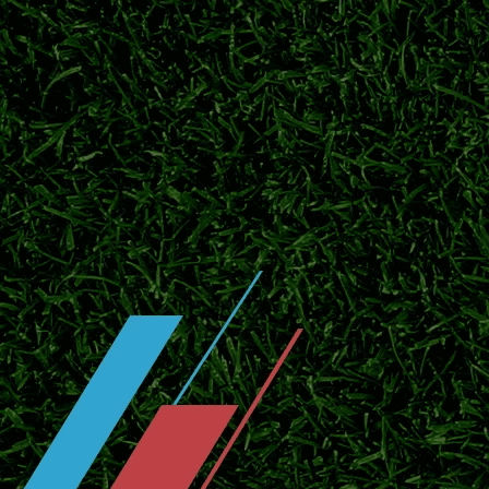
2026/27赛季意甲正式开赛时间公布，国
格瓦迪奥尔正式续约曼城！长期合约锁定
7月28日曼城官宣格瓦迪奥尔续约，约什科·
2026/27英超开赛时间！参赛球队、
2026-27赛季英超赛程出炉，查询开赛日期
西甲夏窗引援升温！皇马巴萨补强备战
2026西甲夏窗进入关键阶段，皇马、巴萨持
响。