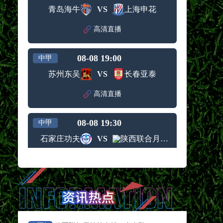
青岛海牛
VS
上海申花
高清直播
08-08 19:00
中甲
苏州东吴
VS
长春亚泰
高清直播
08-08 19:30
中甲
石家庄功夫
VS
陕西联合月亮泊队
高清直播
08-08 19:30
中甲
梅州客家
VS
佛山南狮