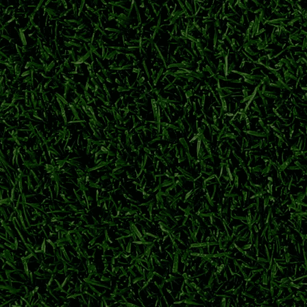
内观赛北京时间、参赛球队、国家队休赛、圣诞休赛一文看懂。
意甲新赛季开赛日期
2026/27意甲赛程节点
意甲升班马
意甲
至2031年
格瓦迪奥尔长留伊蒂哈德，合同至2031年，稳固曼城后防核心阵容。
格瓦迪奥尔
曼城续约
约什科·格瓦迪奥尔
曼城后防
轮次与黄牌停赛规则
、20支参赛队伍、总轮数，详解英超累计黄牌停赛规则。
2026/27英超
英超开赛时间
英超一共有多少轮
英超黄牌停赛规则
新赛季
续推进引援谈判。多名世界杯国脚陆续归队，联赛将于8月中旬打