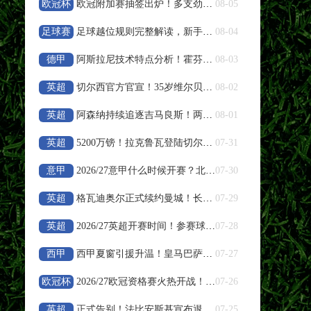
高清直播
欧冠杯
欧冠附加赛抽签出炉！多支劲旅争夺最后正赛席位
08-05
足球赛
足球越位规则完整解读，新手球迷快速看懂越位判罚
08-04
08-08 19:30
中甲
事
德甲
阿斯拉尼技术特点分析！霍芬海姆新星适合莱比锡体系吗
08-03
南京城市
VS
南通支云
英超
切尔西官方官宣！35岁维尔贝克正式加盟，签约至2028年
08-02
高清直播
英超
阿森纳持续追逐吉马良斯！两家俱乐部重启转会谈判
08-01
08-08 19:35
中超
英超
5200万镑！拉克鲁瓦登陆切尔西 蓝军补强后防
07-31
浙江队
VS
武汉三镇
意甲
2026/27意甲什么时候开赛？北京时间、参赛球队、总轮次汇
07-30
高清直播
英超
格瓦迪奥尔正式续约曼城！长期合约锁定至2031年
07-29
08-08 19:35
中超
英超
2026/27英超开赛时间！参赛球队、轮次与黄牌停赛规则
07-28
大连英博
VS
辽宁铁人
西甲
西甲夏窗引援升温！皇马巴萨补强备战新赛季
07-27
高清直播
欧冠杯
2026/27欧冠资格赛火热开战！7个正赛名额争夺开启
07-26
英超
正式告别！法比安斯基宣布退役，结束22年绿茵生涯
07-25