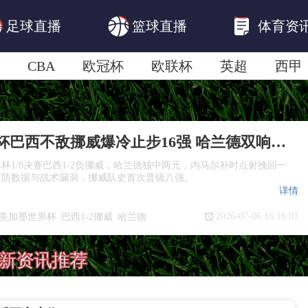
足球直播
篮球直播
体育资
CBA
欧冠杯
欧联杯
英超
西甲
美洲杯
亚冠杯
世俱杯
欧国联A级
2026世界杯巴西不敌挪威爆冷止步16强 哈兰德双响制胜
世界杯1/8决赛巴西1-2负挪威，哈兰德独中两元，内马尔补时点射挽回一
攻防数据与战术漏洞，挪威队史首次晋级八强。
详情
2026-07-06 16:16:03
26美加墨世界杯
巴西1-2挪威
哈兰德
决赛
巴西止步16强
新资讯推荐