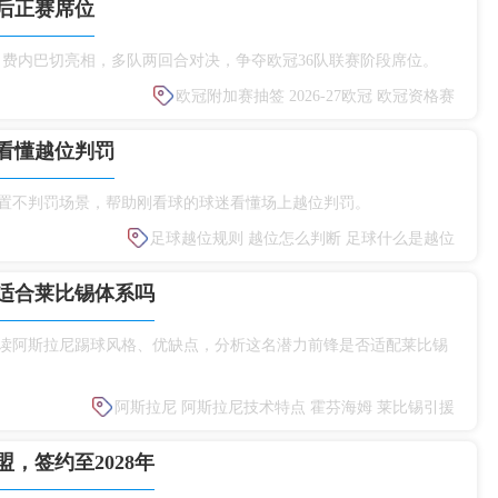
后正赛席位
人、费内巴切亮相，多队两回合对决，争夺欧冠36队联赛阶段席位。
欧冠附加赛抽签
2026‑27欧冠
欧冠资格赛
看懂越位判罚
置不判罚场景，帮助刚看球的球迷看懂场上越位判罚。
足球越位规则
越位怎么判断
足球什么是越位
适合莱比锡体系吗
读阿斯拉尼踢球风格、优缺点，分析这名潜力前锋是否适配莱比锡
阿斯拉尼
阿斯拉尼技术特点
霍芬海姆
莱比锡引援
，签约至2028年