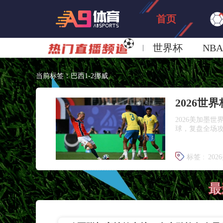
首页
世界杯
NBA
欧洲杯
澳超
当前标签：巴西1-2挪威
2026美加墨
球，复盘全场
标签 :
20
世界杯1/8
最