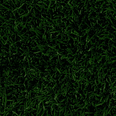
·西甲
2026/27西甲
皇马
巴塞罗那
赛名额争夺开启
队全力冲击36队联赛阶段剩余席位。豪门加紧阵容磨合，向着欧冠冠军
2026/27欧冠
欧冠资格赛
欧冠联赛阶段
欧冠附加赛
2年绿茵生涯
过社交平台官宣退役。曾效力阿森纳、西汉姆联，斩获足总杯、欧协
法比安斯基宣布退役
卢卡斯·法比安斯基
阿森纳门将
西汉姆联
巴，五年长约补强中场
摩纳哥中场阿拉吉·班巴，20岁法国后腰登陆英超，充实中场轮换阵