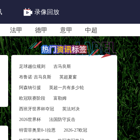
讯
录像回放
法甲
德甲
意甲
中超
联赛赛程安排
亚冠精英首轮赛况
足球越位规则
吉马良斯
布鲁诺·吉马良斯
英超夏窗
阿森纳引援
英超一共有多少轮
欧冠联赛阶段
富勒姆
西班牙世界杯夺冠
英法对决
2026世界杯
法国防守反击
特雷菲奥里0-1拉恩
2026-27欧冠