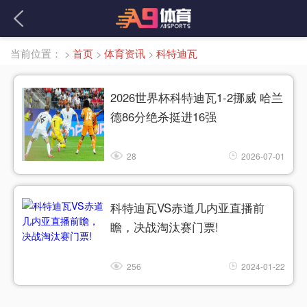
当前位置：
>
首页
>
体育资讯
>
科特迪瓦
2026世界杯科特迪瓦1-2挪威 哈兰
德86分绝杀挺进16强
28
2026-07-01
科特迪瓦VS赤道几内亚直播前
瞻，决战淘汰赛门票!
256
2024-01-22