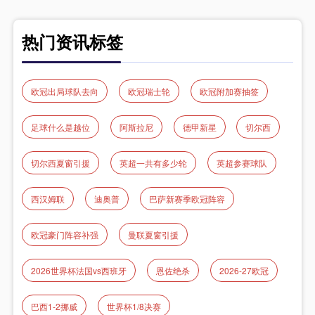
热门资讯标签
欧冠出局球队去向
欧冠瑞士轮
欧冠附加赛抽签
足球什么是越位
阿斯拉尼
德甲新星
切尔西
切尔西夏窗引援
英超一共有多少轮
英超参赛球队
西汉姆联
迪奥普
巴萨新赛季欧冠阵容
欧冠豪门阵容补强
曼联夏窗引援
2026世界杯法国vs西班牙
恩佐绝杀
2026-27欧冠
巴西1-2挪威
世界杯1/8决赛