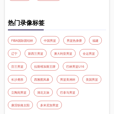
热门录像标签
FIBA国际团结杯
中国男篮
男篮热身赛
福建
辽宁
新西兰男篮
澳大利亚男篮
全运男篮
芬兰男篮
拉斯维加斯王牌
巴林男篮U16
长沙勇胜
西雅图风暴
男篮美洲杯
美国男篮
立陶宛男篮
湖北文旅
巴拿马男篮
康涅狄格太阳
多米尼加男篮