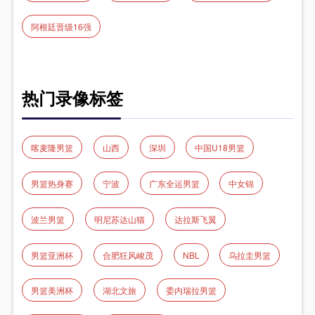
阿根廷晋级16强
热门录像标签
喀麦隆男篮
山西
深圳
中国U18男篮
男篮热身赛
宁波
广东全运男篮
中女锦
波兰男篮
明尼苏达山猫
达拉斯飞翼
男篮亚洲杯
合肥狂风峻茂
NBL
乌拉圭男篮
男篮美洲杯
湖北文旅
委内瑞拉男篮