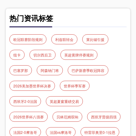
热门资讯标签
欧冠联赛阶段规则
利兹联转会
莱比锡引援
纽卡
切尔西后卫
英超黄牌停赛规则
巴塞罗那
阿森纳门将
巴萨新赛季欧冠阵容
2026美加墨世界杯决赛
世界杯季军赛
西班牙2-0法国
英超夏窗重磅交易
2026世界杯八强赛
贝林厄姆双响
西班牙晋级四强
法国2‑0摩洛哥
法国vs摩洛哥
特雷菲奥里0-1拉恩