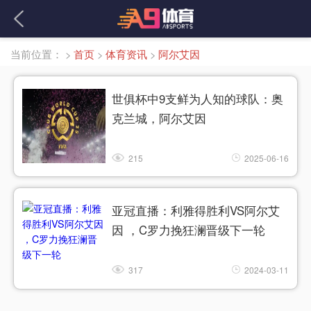
当前位置：
>
首页
>
体育资讯
>
阿尔艾因
世俱杯中9支鲜为人知的球队：奥
克兰城，阿尔艾因
215
2025-06-16
亚冠直播：利雅得胜利VS阿尔艾
因 ，C罗力挽狂澜晋级下一轮
317
2024-03-11