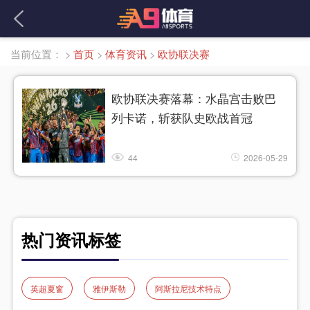
当前位置：
>
首页
>
体育资讯
>
欧协联决赛
欧协联决赛落幕：水晶宫击败巴
列卡诺，斩获队史欧战首冠
44
2026-05-29
热门资讯标签
英超夏窗
雅伊斯勒
阿斯拉尼技术特点