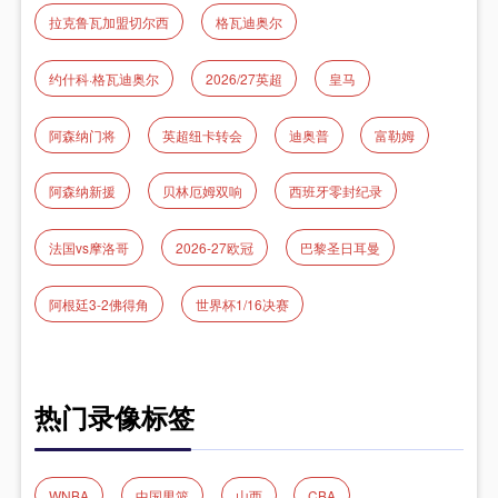
拉克鲁瓦加盟切尔西
格瓦迪奥尔
约什科·格瓦迪奥尔
2026/27英超
皇马
阿森纳门将
英超纽卡转会
迪奥普
富勒姆
阿森纳新援
贝林厄姆双响
西班牙零封纪录
法国vs摩洛哥
2026-27欧冠
巴黎圣日耳曼
阿根廷3-2佛得角
世界杯1/16决赛
热门录像标签
WNBA
中国男篮
山西
CBA