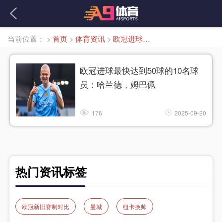
当前位置：
>
首页
>
体育资讯
>
欧冠进球最快10名球员
欧冠进球最快达到50球的10名球
员：哈兰德，姆巴佩
176
2025-09-20
热门资讯标签
欧冠新旧赛制对比
曼城
纽卡换帅