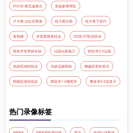
约什科·格瓦迪奥尔
英超参赛球队
卢卡斯·法比安斯基
纽卡斯尔联
纽卡签下班巴
富勒姆
伊普斯维奇转会
2026-27欧冠转会
西班牙世界杯夺冠
法国vs英格兰
西班牙2-0法国
热刺托纳利转会
贝林厄姆双响
挪威世界杯黑马
阿根廷逆转埃及
西班牙1-0葡萄牙
摩洛哥3-0加拿大
热门录像标签
WNBA
FIBA国际团结杯
青岛
中国U18男篮