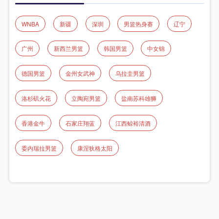
WNBA
新疆
深圳
男篮热身赛
辽宁
广州
新西兰男篮
韩国男篮
中女锦
德国男篮
金州女武神
乌拉圭男篮
洛杉矶火花
立陶宛男篮
盐南苏科雄狮
香港金牛
石家庄翔蓝
江西鲸裕清酒
委内瑞拉男篮
康涅狄格太阳