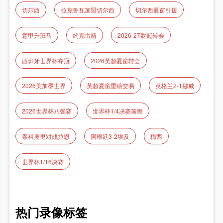
切尔西
拉克鲁瓦加盟切尔西
切尔西夏窗引援
意甲升班马
约克雷斯
2026-27欧冠转会
西班牙世界杯夺冠
2026英超夏窗转会
2026美加墨世界
英超夏窗重磅交易
英格兰2-1挪威
2026世界杯八强赛
世界杯1/4决赛前瞻
泰科奥里对战拉恩
阿根廷3-2埃及
梅西
世界杯1/16决赛
热门录像标签