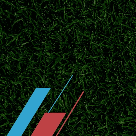
北京时间7月30日切尔西官宣，水晶宫中卫马
2032年。
拉
2026/27意甲什么时候开赛？北京时
2026/27赛季意甲正式开赛时间公布，国
格瓦迪奥尔正式续约曼城！长期合约锁定
7月28日曼城官宣格瓦迪奥尔续约，约什科·
2026/27英超开赛时间！参赛球队、
2026-27赛季英超赛程出炉，查询开赛日期