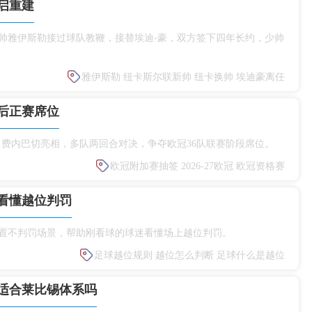
启重建
少帅雅伊斯勒接过球队教鞭，接替埃迪‑豪，双方签下四年长约，少帅
雅伊斯勒
纽卡斯尔联新帅
纽卡换帅
埃迪豪离任
后正赛席位
人、费内巴切亮相，多队两回合对决，争夺欧冠36队联赛阶段席位。
欧冠附加赛抽签
2026‑27欧冠
欧冠资格赛
看懂越位判罚
置不判罚场景，帮助刚看球的球迷看懂场上越位判罚。
足球越位规则
越位怎么判断
足球什么是越位
适合莱比锡体系吗