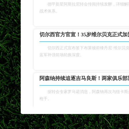
德甲新星阿斯拉尼转会传闻持续发酵，详细解
战术体系。
切尔西官方官宣！35岁维尔贝克正式加盟
切尔西正式宣布签下布莱顿前锋丹尼·维尔贝
蓝军补强前场轮换深度。
阿森纳持续追逐吉马良斯！两家俱乐部
据转会专家罗马诺消息，阿森纳再次与纽卡斯
枪手。
5200万镑！拉克鲁瓦登陆切尔西 蓝军