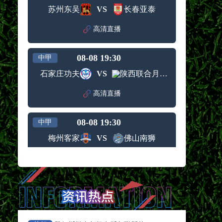
苏州东吴
VS
长春亚泰
高清直播
08-08 19:30
中甲
石家庄功夫
VS
陕西联合月亮泊队
高清直播
08-08 19:30
中甲
梅州客家
VS
佛山南狮
高清直播
08-08 19:30
中甲
南京城市
VS
南通支云