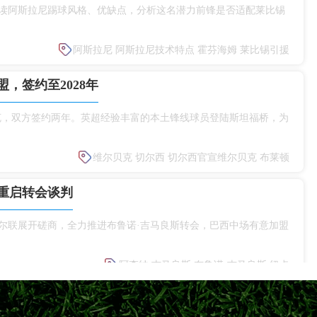
读阿斯拉尼踢球风格、优缺点，分析这名潜力前锋是否适配莱比锡
阿斯拉尼
阿斯拉尼技术特点
霍芬海姆
莱比锡引援
，签约至2028年
克，双方签约两年。英超经验丰富的本土锋线球员登陆斯坦福桥，为
维尔贝克
切尔西
切尔西官宣维尔贝克
布莱顿
重启转会谈判
尔联展开磋商，全力推进布鲁诺·吉马良斯转会，巴西中场有意加盟
阿森纳
吉马良斯
布鲁诺·吉马良斯
纽卡
补强后防