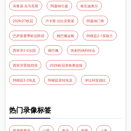
布鲁诺·吉马良斯
阿森纳引援
格瓦迪奥尔
2026/27欧冠
卢卡斯·法比安斯基
阿森纳门将
巴萨新赛季欧冠阵容
姆巴佩金靴
阿根廷2-1英格兰
西班牙2-0法国
姆巴佩
热刺托纳利转会
西班牙晋级四强
2026欧冠资格赛战报
阿根廷3-2埃及
阿根廷逆转埃及
伊比利亚德比
热门录像标签
喀麦隆男篮
山西
青岛
新疆
上海