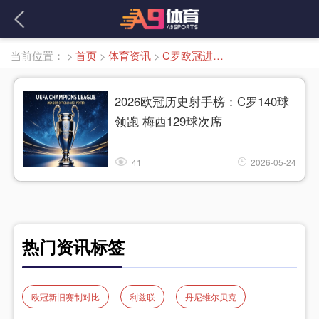
当前位置：
>
首页
>
体育资讯
>
C罗欧冠进球数
2026欧冠历史射手榜：C罗140球
领跑 梅西129球次席
41
2026-05-24
热门资讯标签
欧冠新旧赛制对比
利兹联
丹尼维尔贝克