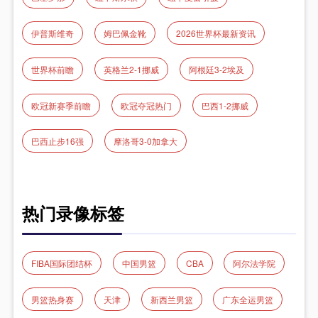
伊普斯维奇
姆巴佩金靴
2026世界杯最新资讯
世界杯前瞻
英格兰2-1挪威
阿根廷3-2埃及
欧冠新赛季前瞻
欧冠夺冠热门
巴西1-2挪威
巴西止步16强
摩洛哥3-0加拿大
热门录像标签
FIBA国际团结杯
中国男篮
CBA
阿尔法学院
男篮热身赛
天津
新西兰男篮
广东全运男篮