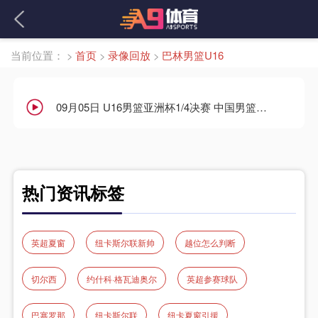
当前位置：
>
首页
>
录像回放
>
巴林男篮U16
09月05日 U16男篮亚洲杯1/4决赛 中国男篮U16vs巴林男篮U16 全场录像回放
热门资讯标签
英超夏窗
纽卡斯尔联新帅
越位怎么判断
切尔西
约什科·格瓦迪奥尔
英超参赛球队
巴塞罗那
纽卡斯尔联
纽卡夏窗引援