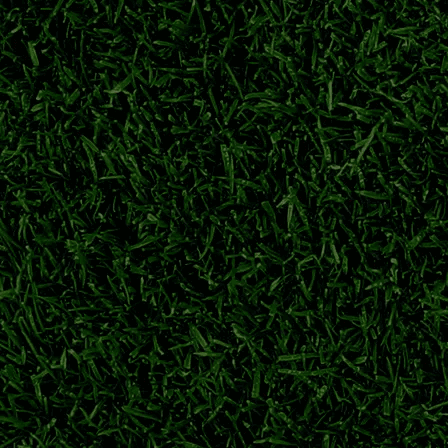
克尚斯·拉克鲁瓦正式转会斯坦福桥，转会费5200万英镑，签约至
克鲁瓦加盟切尔西
马克尚斯·拉克鲁瓦
切尔西夏窗引援
切尔西后卫
间、参赛球队、总轮次汇
内观赛北京时间、参赛球队、国家队休赛、圣诞休赛一文看懂。
意甲新赛季开赛日期
2026/27意甲赛程节点
意甲升班马
意甲
至2031年
格瓦迪奥尔长留伊蒂哈德，合同至2031年，稳固曼城后防核心阵容。
格瓦迪奥尔
曼城续约
约什科·格瓦迪奥尔
曼城后防
轮次与黄牌停赛规则
、20支参赛队伍、总轮数，详解英超累计黄牌停赛规则。