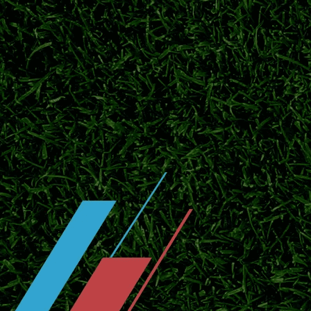
北京时间7月30日切尔西官宣，水晶宫中卫马
2032年。
拉
2026/27意甲什么时候开赛？北京时
2026/27赛季意甲正式开赛时间公布，国
格瓦迪奥尔正式续约曼城！长期合约锁定
7月28日曼城官宣格瓦迪奥尔续约，约什科·
2026/27英超开赛时间！参赛球队、
2026-27赛季英超赛程出炉，查询开赛日期