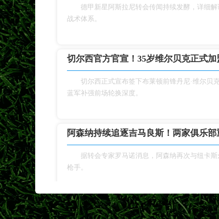
德甲新星阿斯拉尼转会传闻持续发酵，详细解
战术体系。
切尔西官方官宣！35岁维尔贝克正式加盟
切尔西正式宣布签下布莱顿前锋丹尼·维尔贝
蓝军补强前场轮换深度。
阿森纳持续追逐吉马良斯！两家俱乐部
据转会专家罗马诺消息，阿森纳再次与纽卡斯
枪手。
5200万镑！拉克鲁瓦登陆切尔西 蓝军