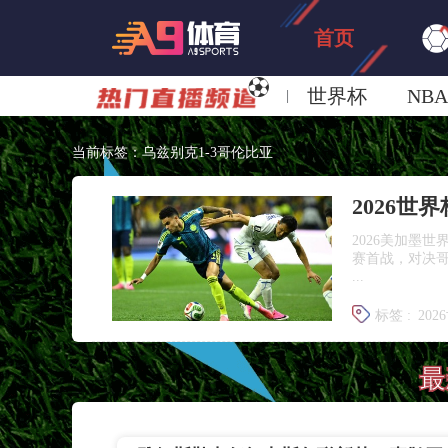
首页
世界杯
NBA
欧洲杯
澳超
当前标签：乌兹别克1-3哥伦比亚
2026美加墨
赛首战，对决
...
标签 :
202
乌兹别克1
最