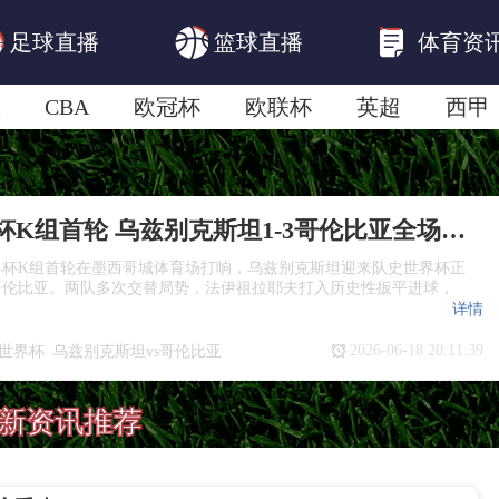
足球直播
篮球直播
体育资
CBA
欧冠杯
欧联杯
英超
西甲
美洲杯
亚冠杯
世俱杯
欧国联A级
2026世界杯K组首轮 乌兹别克斯坦1-3哥伦比亚全场战报
世界杯K组首轮在墨西哥城体育场打响，乌兹别克斯坦迎来队史世界杯正
哥伦比亚。两队多次交替局势，法伊祖拉耶夫打入历史性扳平进球，
详情
2026-06-18 20:11:39
6世界杯
乌兹别克斯坦vs哥伦比亚
-3哥伦比亚
世界杯K组战报
新资讯推荐