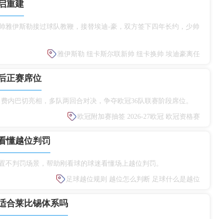
启重建
少帅雅伊斯勒接过球队教鞭，接替埃迪‑豪，双方签下四年长约，少帅
雅伊斯勒
纽卡斯尔联新帅
纽卡换帅
埃迪豪离任
后正赛席位
人、费内巴切亮相，多队两回合对决，争夺欧冠36队联赛阶段席位。
欧冠附加赛抽签
2026‑27欧冠
欧冠资格赛
看懂越位判罚
置不判罚场景，帮助刚看球的球迷看懂场上越位判罚。
足球越位规则
越位怎么判断
足球什么是越位
适合莱比锡体系吗