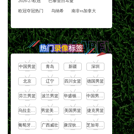
2026-27欧冠
巴黎圣日耳曼
欧冠夺冠热门
乌纳希
南非vs加拿大
中国男篮
青岛
新疆
深圳
北京
辽宁
四川女篮
德国男篮
芬兰男篮
波兰男篮
华盛顿神秘人
中国男篮U16
乌拉圭男篮
男篮美洲杯
美国男篮
捷克男篮
葡萄牙男篮
广西威壮
康涅狄格太阳
芝加哥天空