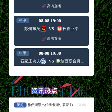
高清直播
08-08 19:00
中甲
苏州东吴
VS
长春亚泰
高清直播
08-08 19:30
中甲
石家庄功夫
VS
陕西联合月亮泊队
高清直播
08-08 19:30
中甲
梅州客家
VS
佛山南狮
高清直播
英超
雅伊斯勒出任纽卡斯尔联新帅，喜鹊开启重建
08-06