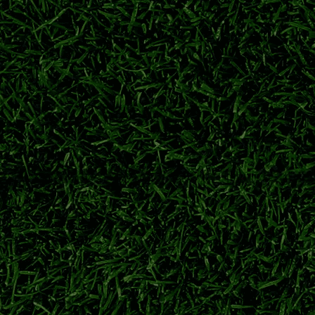
2026/27英超
英超开赛时间
英超一共有多少轮
英超黄牌停赛规则
新赛季
续推进引援谈判。多名世界杯国脚陆续归队，联赛将于8月中旬打
·西甲
2026/27西甲
皇马
巴塞罗那
赛名额争夺开启
队全力冲击36队联赛阶段剩余席位。豪门加紧阵容磨合，向着欧冠冠军
2026/27欧冠
欧冠资格赛
欧冠联赛阶段
欧冠附加赛
2年绿茵生涯
过社交平台官宣退役。曾效力阿森纳、西汉姆联，斩获足总杯、欧协