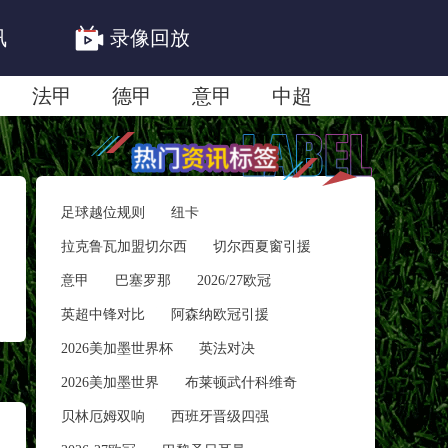
讯
录像回放
法甲
德甲
意甲
中超
联赛赛程安排
亚冠精英首轮赛况
足球越位规则
纽卡
拉克鲁瓦加盟切尔西
切尔西夏窗引援
意甲
巴塞罗那
2026/27欧冠
英超中锋对比
阿森纳欧冠引援
2026美加墨世界杯
英法对决
2026美加墨世界
布莱顿武什科维奇
贝林厄姆双响
西班牙晋级四强