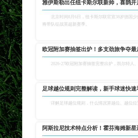
雅伊斯勒出任纽卡斯尔联新帅，喜鹊开
北京时间8月6日，纽卡斯尔联官宣38岁德国
将带队征战英超新赛季。
欧冠附加赛抽签出炉！多支劲旅争夺最
2026‑27欧冠附加赛抽签完整出炉，凯尔特
足球越位规则完整解读，新手球迷快速
详解足球越位规则，什么情况算越位、越位位
阿斯拉尼技术特点分析！霍芬海姆新星