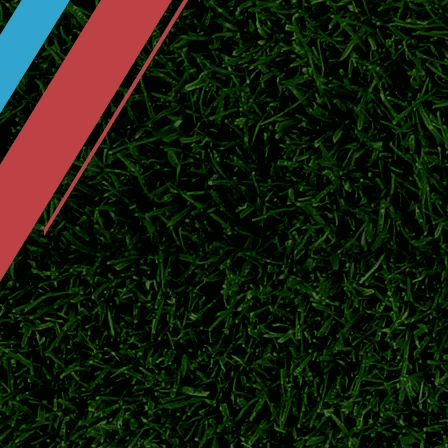
西甲夏窗引援升温！皇马巴萨补强备战
2026西甲夏窗进入关键阶段，皇马、巴萨持
响。
2026/27欧冠资格赛火热开战！7个正
2026/27赛季欧冠资格赛激战正酣，各路球
发起冲击。
正式告别！法比安斯基宣布退役，结束2
北京时间7月25日，波兰门将法比安斯基通
联冠军，英超老牌门神正式挂靴。