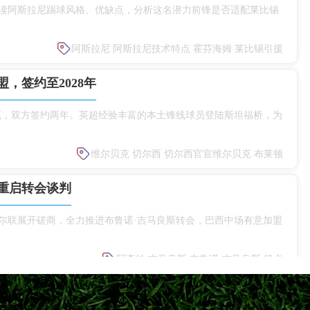
读阿斯拉尼踢球风格、优缺点，分析这名潜力前锋是否适配莱比锡
阿斯拉尼
阿斯拉尼技术特点
霍芬海姆
莱比锡引援
，签约至2028年
克，双方签约两年。英超经验丰富的本土锋线球员登陆斯坦福桥，为
维尔贝克
切尔西
切尔西官宣维尔贝克
布莱顿
重启转会谈判
尔联展开磋商，全力推进布鲁诺·吉马良斯转会，巴西中场有意加盟
阿森纳
吉马良斯
布鲁诺·吉马良斯
纽卡
补强后防