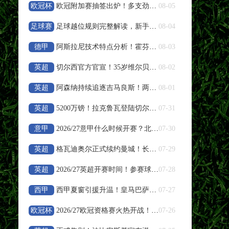
欧冠杯
欧冠附加赛抽签出炉！多支劲旅争夺最后正赛席位
08-05
08-08 19:30
中甲
足球赛
足球越位规则完整解读，新手球迷快速看懂越位判罚
08-04
南京城市
VS
南通支云
事
德甲
阿斯拉尼技术特点分析！霍芬海姆新星适合莱比锡体系吗
08-03
高清直播
英超
切尔西官方官宣！35岁维尔贝克正式加盟，签约至2028年
08-02
08-08 19:35
中超
英超
阿森纳持续追逐吉马良斯！两家俱乐部重启转会谈判
08-01
浙江队
VS
武汉三镇
英超
5200万镑！拉克鲁瓦登陆切尔西 蓝军补强后防
07-31
高清直播
意甲
2026/27意甲什么时候开赛？北京时间、参赛球队、总轮次汇
07-30
08-08 19:35
中超
英超
格瓦迪奥尔正式续约曼城！长期合约锁定至2031年
07-29
大连英博
VS
辽宁铁人
英超
2026/27英超开赛时间！参赛球队、轮次与黄牌停赛规则
07-28
高清直播
西甲
西甲夏窗引援升温！皇马巴萨补强备战新赛季
07-27
欧冠杯
2026/27欧冠资格赛火热开战！7个正赛名额争夺开启
07-26
08-08 20:00
中超
云南玉昆
VS
成都蓉城