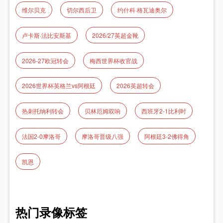
维尔贝克
切尔西后卫
约什科·格瓦迪奥尔
卢卡斯·法比安斯基
2026/27英超金靴
2026-27欧冠转会
梅西世界杯收官战
2026世界杯英格兰vs阿根廷
2026英超转会
热刺托纳利转会
贝林厄姆双响
西班牙2-1比利时
法国2‑0摩洛哥
摩洛哥晋级八强
阿根廷3-2佛得角
凯恩
热门录像标签