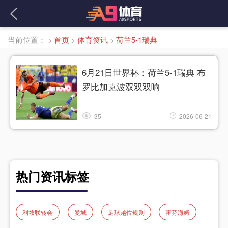
当前位置：
>
首页
>
体育资讯
>
荷兰5-1瑞典
6月21日世界杯：荷兰5-1瑞典 布
罗比加克波双双双响
35
2026-06-21
热门资讯标签
利兹联转会
曼城
足球越位规则
霍芬海姆