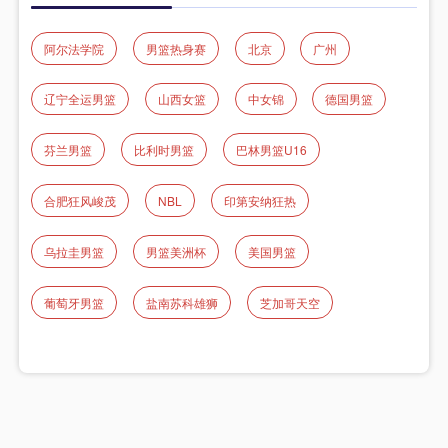
阿尔法学院
男篮热身赛
北京
广州
辽宁全运男篮
山西女篮
中女锦
德国男篮
芬兰男篮
比利时男篮
巴林男篮U16
合肥狂风峻茂
NBL
印第安纳狂热
乌拉圭男篮
男篮美洲杯
美国男篮
葡萄牙男篮
盐南苏科雄狮
芝加哥天空