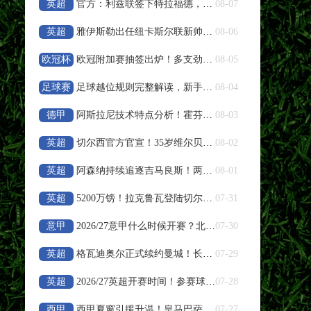
高清直播
英超
官方：利兹联签下特拉福德，刷新队史引援纪录
08-07
英超
雅伊斯勒出任纽卡斯尔联新帅，喜鹊开启重建
08-06
08-08 19:35
中超
欧冠杯
欧冠附加赛抽签出炉！多支劲旅争夺最后正赛席位
08-05
大连英博
VS
辽宁铁人
足球赛
足球越位规则完整解读，新手球迷快速看懂越位判罚
08-04
高清直播
事
德甲
阿斯拉尼技术特点分析！霍芬海姆新星适合莱比锡体系吗
08-03
08-08 20:00
中超
英超
切尔西官方官宣！35岁维尔贝克正式加盟，签约至2028年
08-02
云南玉昆
VS
成都蓉城
英超
阿森纳持续追逐吉马良斯！两家俱乐部重启转会谈判
08-01
高清直播
英超
5200万镑！拉克鲁瓦登陆切尔西 蓝军补强后防
07-31
08-08 20:00
中甲
意甲
2026/27意甲什么时候开赛？北京时间、参赛球队、总轮次汇
07-30
定南赣联
VS
大连鲲城
英超
格瓦迪奥尔正式续约曼城！长期合约锁定至2031年
07-29
高清直播
英超
2026/27英超开赛时间！参赛球队、轮次与黄牌停赛规则
07-28
西甲
西甲夏窗引援升温！皇马巴萨补强备战新赛季
07-27