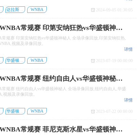
神秘人
达拉斯飞翼
WNBA
2024-09-05 01:30:05
07月19日 WNBA常规赛 印第安纳狂热vs华盛顿神秘人 全场录像回放
NBA常规赛 印第安纳狂热vs华盛顿神秘人 全场录像回放,印第安纳狂热,
WNBA,视频及录像回放。
详情
纳狂热
华盛顿神秘人
WNBA
2023-07-19 00:00:00
07月22日 WNBA常规赛 纽约自由人vs华盛顿神秘人 全场录像回放
NBA常规赛 纽约自由人vs华盛顿神秘人 全场录像回放,纽约自由人,华盛
BA,视频及录像回放。
详情
自由人
华盛顿神秘人
WNBA
2023-07-22 00:00:00
07月24日 WNBA常规赛 菲尼克斯水星vs华盛顿神秘人 全场录像回放