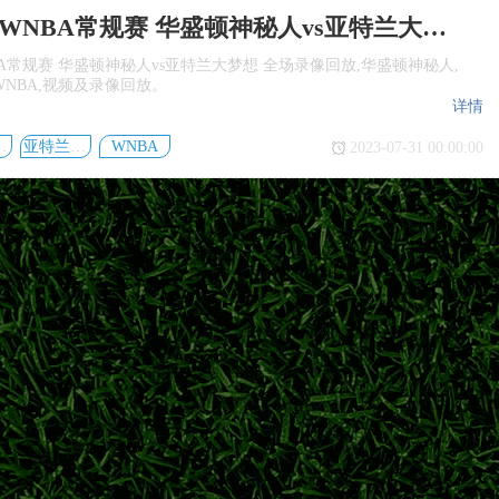
07月31日 WNBA常规赛 华盛顿神秘人vs亚特兰大梦想 全场录像回放
NBA常规赛 华盛顿神秘人vs亚特兰大梦想 全场录像回放,华盛顿神秘人,
WNBA,视频及录像回放。
详情
神秘人
亚特兰大梦想
WNBA
2023-07-31 00:00:00