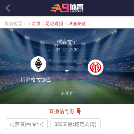
当前位置：
>
首页
>
足球直播
>
球会友谊直播
球会友谊
07-12 19:30
-
门兴格拉德巴赫女足
未开赛
直播信号源
雨燕直播(专业)
833直播(稳定高清)