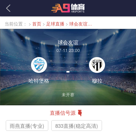
当前位置：
>
首页
>
足球直播
>
球会友谊直播
球会友谊
07-11 23:00
-
哈特堡格
穆拉
未开赛
直播信号源
雨燕直播(专业)
833直播(稳定高清)