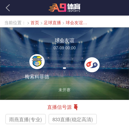
当前位置：
>
首页
>
足球直播
>
球会友谊直播
球会友谊
07-09 00:00
-
梅索科菲德
未开赛
直播信号源
雨燕直播(专业)
833直播(稳定高清)